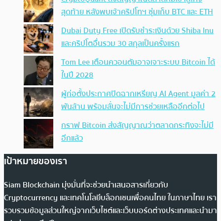
สุดท้าย หลังพบเจ้าคริปโทฯ ซุ่มเก็บ BTC และ ETH
Dubai Duty Free เปิดรับชำระเงินด้วย Shiba Inu
และคริปโตอื่นรวม 30 สกุลเป็นครั้งแรก
Tom Lee เตือนควอนตัมอาจเจาะระบบ Bitcoin ได้
ในปี 2028
ผู้ก่อตั้งประกาศปิดฉากเหรียญ AI Agent มูลค่า 2
พันล้าน พร้อมลั่นจะไม่มีการช่วยเหลืออีกต่อไป
กราฟ Bitcoin ส่งสัญญาณว่าตลาดกระทิงจะไม่มี
อีกแล้ว
เป้าหมายของเรา
Siam Blockchain มุ่งมั่นที่จะช่วยนำเสนอสารเกี่ยวกับ
Cryptocurrency และเทคโนโลยีบล็อกเชนเพื่อคนไทย ในภาษาไทย เรา
รวบรวมข้อมูลส่วนใหญ่จากเว็บไซต์และเว็บบอร์ดต่างประเทศและนำมา