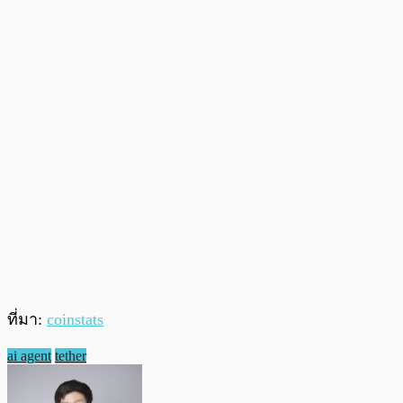
ที่มา:
coinstats
ai agent
tether