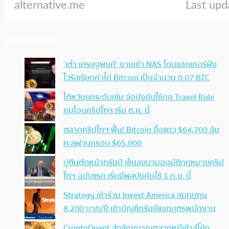
ประเด็นล่าสุด
‘เต๋า เศรษฐพงศ์’ งานเข้า NAS โดนแฮกเกอร์ฝัง
ไวรัสเรียกค่าไถ่ Bitcoin เป็นจำนวน 0.07 BTC
ไต้หวันยกระดับเข้ม จ่อบังคับใช้กฏ Travel Rule
คุมโอนคริปโทฯ เริ่ม ต.ค. นี้
ตลาดคริปโทฯ ฟื้น! Bitcoin ยื้อแถว $64,700 ลุ้น
ทะลุผ่านกรอบ $65,000
ปูตินตัดหน้าทรัมป์ เซ็นลงนามอนุมัติกฎหมายคริป
โทฯ ฉบับแรก เริ่มมีผลบังคับใช้ 1 ก.ย. นี้
Strategy เข้าร่วม Invest America สมทบทุน
8,200 บาท/ปี เข้าบัญชีทรัมป์แจกบุตรพนักงาน
CryptoQuant ส่งสัญญาณตลาดหมีเข้าสู่โค้ง