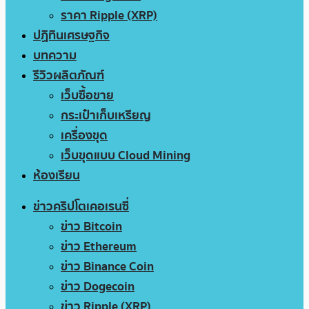
ราคา Ripple (XRP)
ปฏิทินเศรษฐกิจ
บทความ
รีวิวผลิตภัณฑ์
เว็บซื้อขาย
กระเป๋าเก็บเหรียญ
เครื่องขุด
เว็บขุดแบบ Cloud Mining
ห้องเรียน
ข่าวคริปโตเคอเรนซี่
ข่าว Bitcoin
ข่าว Ethereum
ข่าว Binance Coin
ข่าว Dogecoin
ข่าว Ripple (XRP)