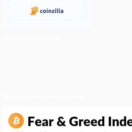
ติดตามเราบน Facebook
สภาวะตลาด (ความกลัว vs ความโลภ)