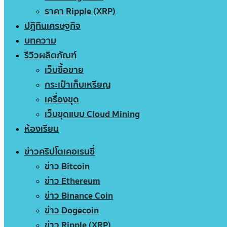
ราคา Ripple (XRP)
ปฏิทินเศรษฐกิจ
บทความ
รีวิวผลิตภัณฑ์
เว็บซื้อขาย
กระเป๋าเก็บเหรียญ
เครื่องขุด
เว็บขุดแบบ Cloud Mining
ห้องเรียน
ข่าวคริปโตเคอเรนซี่
ข่าว Bitcoin
ข่าว Ethereum
ข่าว Binance Coin
ข่าว Dogecoin
ข่าว Ripple (XRP)