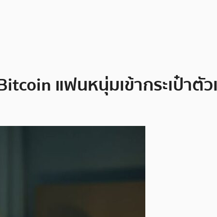
tcoin แฟนหนุ่มเข้ากระเป๋าตัวเ