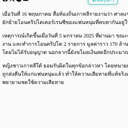
ฟังสรุปข่าว
พร้อมเล่น
เมื่อวันที่ 16 พฤษภาคม สื่อท้องถิ่นเกาหลีรายงานว่า ศา
ยักย้ายโอนคริปโตเคอร์เรนซีของแฟนหนุ่มที่คบหากันอยู่
เหตุการณ์​เกิดขึ้นเมื่อวันที่ 5 มกราคม 2025 ที่ผ่านมา 
งาน และทำการโอนคริปโต 2 รายการ มูลค่าราว 170 ล้านวอ
โดยไม่ได้รับอนุญาต นอกจากนี้ยังขโมยเงินสดอีกประมา
หญิงชาวเกาหลีใต้ ยอมรับผิดในทุกข้อกล่าวหา โดยทนายฝ
ถูกส่งคืนให้แก่แฟนหนุ่มแล้ว ทำให้ความเสียหายที่แท้จร
พยายามชดใช้ความเสียหาย