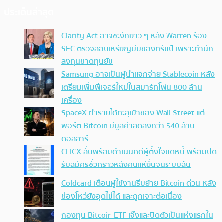
ประเด็นล่าสุด
Clarity Act อาจชะงักยาว ๆ หลัง Warren ร้อง
SEC ตรวจสอบเหรียญมีมของทรัมป์ เพราะทำนัก
ลงทุนขาดทุนยับ
Samsung อาจเป็นผู้นำแจกจ่าย Stablecoin หลัง
เตรียมเพิ่มฟีเจอร์ใหม่ในสมาร์ทโฟน 800 ล้าน
เครื่อง
SpaceX ทำรายได้ทะลุเป้าของ Wall Street แต่
พอร์ต Bitcoin มีมูลค่าลดลงกว่า 540 ล้าน
ดอลลาร์
CLICX ลั่นพร้อมดำเนินคดีผู้ตั้งใจบิดหนี้ พร้อมปิด
รับสมัครชั่วคราวหลังคนแห่ยื่นจนระบบล้น
Coldcard เตือนผู้ใช้งานรีบย้าย Bitcoin ด่วน หลัง
ช่องโหว่ยังอุดไม่ได้ และถูกเจาะต่อเนื่อง
กองทุน Bitcoin ETF เจ๊งและปิดตัวเป็นแห่งแรกใน