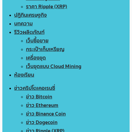
ราคา Ripple (XRP)
ปฏิทินเศรษฐกิจ
บทความ
รีวิวผลิตภัณฑ์
เว็บซื้อขาย
กระเป๋าเก็บเหรียญ
เครื่องขุด
เว็บขุดแบบ Cloud Mining
ห้องเรียน
ข่าวคริปโตเคอเรนซี่
ข่าว Bitcoin
ข่าว Ethereum
ข่าว Binance Coin
ข่าว Dogecoin
ข่าว Ripple (XRP)