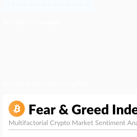
ติดตามเราบน Facebook
สภาวะตลาด (ความกลัว vs ความโลภ)