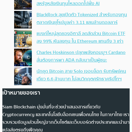
สหรัฐหลังเงินทุนไหลออกไปฝั่ง AI
BlackRock ลุยเปิดตัว Tokenized สำหรับกองทุน
ตลาดเงินยุโรปมูลค่า 3.11 แสนล้านดอลลาร์
แบงก์ใหญ่สุดของอิตาลี ลดสัดส่วน Bitcoin ETF
ลง 99% หันลงทุน ใน Ethereum แทนถึง 3 เท่า
Charles Hoskinson ปลุกพลังคอมมูฯ Cardano
ลั่นต้องการพา ADA กลับมาเป็นผู้ชนะ
นักขุด Bitcoin สาย Solo เจอบล็อก รับทรัพย์คน
เดียว 6.6 ล้านบาท ไม่สนวิกฤตศรัทธาคริปโทฯ
เป้าหมายของเรา
Siam Blockchain มุ่งมั่นที่จะช่วยนำเสนอสารเกี่ยวกับ
Cryptocurrency และเทคโนโลยีบล็อกเชนเพื่อคนไทย ในภาษาไทย เรา
รวบรวมข้อมูลส่วนใหญ่จากเว็บไซต์และเว็บบอร์ดต่างประเทศและนำมา
แปลส่งตรงถึงฟีดคุณ