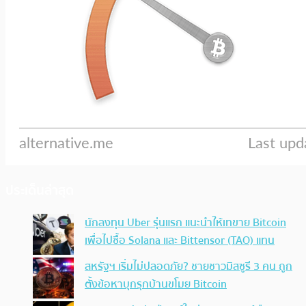
ประเด็นล่าสุด
นักลงทุน Uber รุ่นแรก แนะนำให้เทขาย Bitcoin
เพื่อไปซื้อ Solana และ Bittensor (TAO) แทน
สหรัฐฯ เริ่มไม่ปลอดภัย? ชายชาวมิสซูรี 3 คน ถูก
ตั้งข้อหาบุกรุกบ้านขโมย Bitcoin