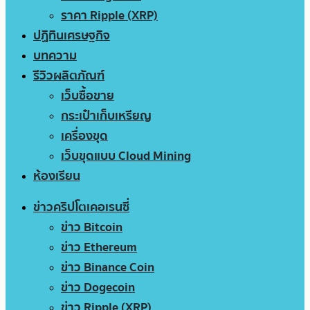
ราคา Ripple (XRP)
ปฏิทินเศรษฐกิจ
บทความ
รีวิวผลิตภัณฑ์
เว็บซื้อขาย
กระเป๋าเก็บเหรียญ
เครื่องขุด
เว็บขุดแบบ Cloud Mining
ห้องเรียน
ข่าวคริปโตเคอเรนซี่
ข่าว Bitcoin
ข่าว Ethereum
ข่าว Binance Coin
ข่าว Dogecoin
ข่าว Ripple (XRP)