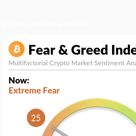
สภาวะตลาด (ความกลัว vs ความโลภ)