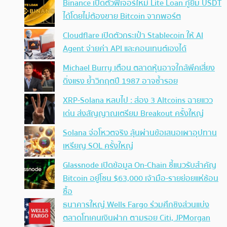
Binance เปิดตัวฟีเจอร์ใหม่ Lite Loan กู้ยืม USDT
ได้โดยไม่ต้องขาย Bitcoin จากพอร์ต
Cloudflare เปิดตัวกระเป๋า Stablecoin ให้ AI
Agent จ่ายค่า API และคอนเทนต์เองได้
Michael Burry เตือน ตลาดหุ้นอาจใกล้พีคเสี่ยง
ดิ่งแรง ย้ำวิกฤตปี 1987 อาจซ้ำรอย
XRP-Solana หลบไป : ส่อง 3 Altcoins ฉายแวว
เด่น ส่งสัญญาณเตรียม Breakout ครั้งใหญ่
Solana จ่อโหวตจริง ลุ้นผ่านข้อเสนอเผาอุปทาน
เหรียญ SOL ครั้งใหญ่
Glassnode เปิดข้อมูล On-Chain ชี้แนวรับสำคัญ
Bitcoin อยู่โซน $63,000 เจ้ามือ-รายย่อยแห่ช้อน
ซื้อ
ธนาคารใหญ่ Wells Fargo ร่วมศึกชิงส่วนแบ่ง
ตลาดโทเคนเงินฝาก ตามรอย Citi, JPMorgan