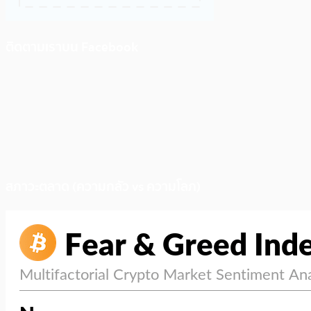
ติดตามเราบน Facebook
สภาวะตลาด (ความกลัว vs ความโลภ)