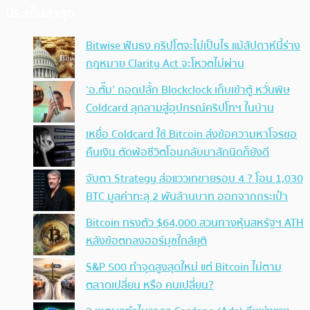
ประเด็นล่าสุด
Bitwise ฟันธง คริปโตจะไม่เป็นไร แม้สัปดาห์นี้ร่าง
กฎหมาย Clarity Act จะโหวตไม่ผ่าน
‘อ.ตั๊ม’ ถอดปลั้ก Blockclock เก็บเข้าตู้ หวั่นพิษ
Coldcard ลุกลามสู่อุปกรณ์คริปโทฯ ในบ้าน
เหยื่อ Coldcard ใช้ Bitcoin ส่งข้อความหาโจรขอ
คืนเงิน ตัดพ้อชีวิตโอนกลับมาสักนิดก็ยังดี
จับตา Strategy ส่อแววเทขายรอบ 4 ? โอน 1,030
BTC มูลค่าทะลุ 2 พันล้านบาท ออกจากกระเป๋า
Bitcoin ทรงตัว $64,000 สวนทางหุ้นสหรัฐฯ ATH
หลังข้อตกลงฮอร์มุซใกล้ยุติ
S&P 500 ทำจุดสูงสุดใหม่ แต่ Bitcoin ไม่ตาม
ตลาดเปลี่ยน หรือ คนเปลี่ยน?