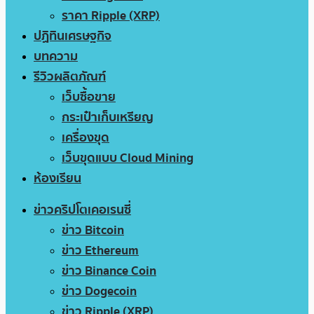
ราคา Ripple (XRP)
ปฏิทินเศรษฐกิจ
บทความ
รีวิวผลิตภัณฑ์
เว็บซื้อขาย
กระเป๋าเก็บเหรียญ
เครื่องขุด
เว็บขุดแบบ Cloud Mining
ห้องเรียน
ข่าวคริปโตเคอเรนซี่
ข่าว Bitcoin
ข่าว Ethereum
ข่าว Binance Coin
ข่าว Dogecoin
ข่าว Ripple (XRP)