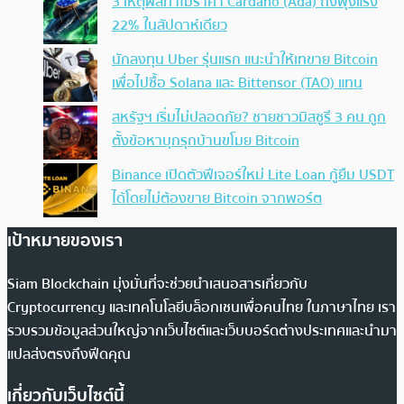
3 เหตุผลทำไมราคา Cardano (Ada) ถึงพุ่งแรง
22% ในสัปดาห์เดียว
นักลงทุน Uber รุ่นแรก แนะนำให้เทขาย Bitcoin
เพื่อไปซื้อ Solana และ Bittensor (TAO) แทน
สหรัฐฯ เริ่มไม่ปลอดภัย? ชายชาวมิสซูรี 3 คน ถูก
ตั้งข้อหาบุกรุกบ้านขโมย Bitcoin
Binance เปิดตัวฟีเจอร์ใหม่ Lite Loan กู้ยืม USDT
ได้โดยไม่ต้องขาย Bitcoin จากพอร์ต
เป้าหมายของเรา
Siam Blockchain มุ่งมั่นที่จะช่วยนำเสนอสารเกี่ยวกับ
Cryptocurrency และเทคโนโลยีบล็อกเชนเพื่อคนไทย ในภาษาไทย เรา
รวบรวมข้อมูลส่วนใหญ่จากเว็บไซต์และเว็บบอร์ดต่างประเทศและนำมา
แปลส่งตรงถึงฟีดคุณ
เกี่ยวกับเว็บไซต์นี้