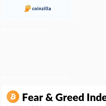
ติดตามเราบน Facebook
สภาวะตลาด (ความกลัว vs ความโลภ)