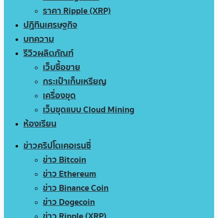
ราคา Ripple (XRP)
ปฏิทินเศรษฐกิจ
บทความ
รีวิวผลิตภัณฑ์
เว็บซื้อขาย
กระเป๋าเก็บเหรียญ
เครื่องขุด
เว็บขุดแบบ Cloud Mining
ห้องเรียน
ข่าวคริปโตเคอเรนซี่
ข่าว Bitcoin
ข่าว Ethereum
ข่าว Binance Coin
ข่าว Dogecoin
ข่าว Ripple (XRP)