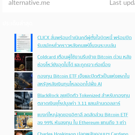
ประเด็นล่าสุด
CLICX ลั่นพร้อมดำเนินคดีผู้ตั้งใจบิดหนี้ พร้อมปิด
รับสมัครชั่วคราวหลังคนแห่ยื่นจนระบบล้น
Coldcard เตือนผู้ใช้งานรีบย้าย Bitcoin ด่วน หลัง
ช่องโหว่ยังอุดไม่ได้ และถูกเจาะต่อเนื่อง
กองทุน Bitcoin ETF เจ๊งและปิดตัวเป็นแห่งแรกใน
สหรัฐหลังเงินทุนไหลออกไปฝั่ง AI
BlackRock ลุยเปิดตัว Tokenized สำหรับกองทุน
ตลาดเงินยุโรปมูลค่า 3.11 แสนล้านดอลลาร์
แบงก์ใหญ่สุดของอิตาลี ลดสัดส่วน Bitcoin ETF
ลง 99% หันลงทุน ใน Ethereum แทนถึง 3 เท่า
Charles Hoskinson ปลุกพลังคอมมูฯ Cardano