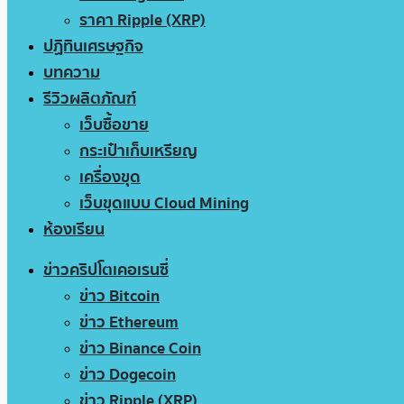
ราคา Ripple (XRP)
ปฏิทินเศรษฐกิจ
บทความ
รีวิวผลิตภัณฑ์
เว็บซื้อขาย
กระเป๋าเก็บเหรียญ
เครื่องขุด
เว็บขุดแบบ Cloud Mining
ห้องเรียน
ข่าวคริปโตเคอเรนซี่
ข่าว Bitcoin
ข่าว Ethereum
ข่าว Binance Coin
ข่าว Dogecoin
ข่าว Ripple (XRP)