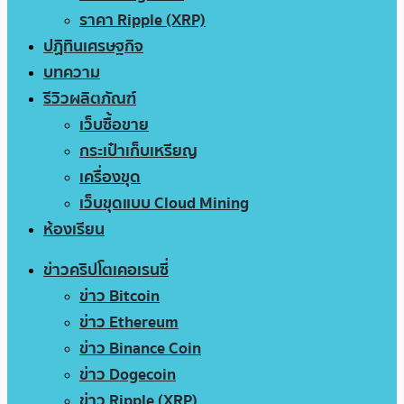
ราคา Ripple (XRP)
ปฏิทินเศรษฐกิจ
บทความ
รีวิวผลิตภัณฑ์
เว็บซื้อขาย
กระเป๋าเก็บเหรียญ
เครื่องขุด
เว็บขุดแบบ Cloud Mining
ห้องเรียน
ข่าวคริปโตเคอเรนซี่
ข่าว Bitcoin
ข่าว Ethereum
ข่าว Binance Coin
ข่าว Dogecoin
ข่าว Ripple (XRP)