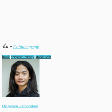
ที่มา:
Cointelegraph
bank
cryptocurrency
stablecoin
Chaiyatorn Buthsoontorn