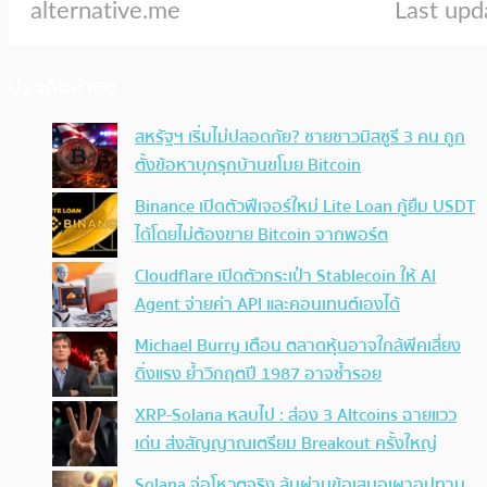
ประเด็นล่าสุด
สหรัฐฯ เริ่มไม่ปลอดภัย? ชายชาวมิสซูรี 3 คน ถูก
ตั้งข้อหาบุกรุกบ้านขโมย Bitcoin
Binance เปิดตัวฟีเจอร์ใหม่ Lite Loan กู้ยืม USDT
ได้โดยไม่ต้องขาย Bitcoin จากพอร์ต
Cloudflare เปิดตัวกระเป๋า Stablecoin ให้ AI
Agent จ่ายค่า API และคอนเทนต์เองได้
Michael Burry เตือน ตลาดหุ้นอาจใกล้พีคเสี่ยง
ดิ่งแรง ย้ำวิกฤตปี 1987 อาจซ้ำรอย
XRP-Solana หลบไป : ส่อง 3 Altcoins ฉายแวว
เด่น ส่งสัญญาณเตรียม Breakout ครั้งใหญ่
Solana จ่อโหวตจริง ลุ้นผ่านข้อเสนอเผาอุปทาน