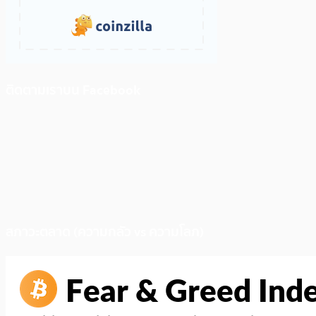
ติดตามเราบน Facebook
สภาวะตลาด (ความกลัว vs ความโลภ)