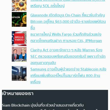
เหรียญ SOL ครั้งใหญ่
Glassnode เปิดข้อมูล On-Chain ชี้แนวรับสำคัญ
Bitcoin อยู่โซน $63,000 เจ้ามือ-รายย่อยแห่ช้อน
ซื้อ
ธนาคารใหญ่ Wells Fargo ร่วมศึกชิงส่วนแบ่ง
ตลาดโทเคนเงินฝาก ตามรอย Citi, JPMorgan
Clarity Act อาจชะงักยาว ๆ หลัง Warren ร้อง
SEC ตรวจสอบเหรียญมีมของทรัมป์ เพราะทำนัก
ลงทุนขาดทุนยับ
Samsung อาจเป็นผู้นำแจกจ่าย Stablecoin หลัง
เตรียมเพิ่มฟีเจอร์ใหม่ในสมาร์ทโฟน 800 ล้าน
เครื่อง
เป้าหมายของเรา
Siam Blockchain มุ่งมั่นที่จะช่วยนำเสนอสารเกี่ยวกับ