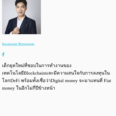
Kasamsak Wongsanin
เด็กยุคใหม่ที่ชอบในการทำงานของ
เทคโนโลยีBlockchainและมีความสนใจกับการลงทุนใน
โลกDeFi พร้อมทั้งเชื่อว่าDigital money จะมาแทนที่ Fiat
money ในอีกไม่กี่ปีข้างหน้า