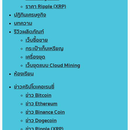
ราคา Ripple (XRP)
ปฏิทินเศรษฐกิจ
บทความ
รีวิวผลิตภัณฑ์
เว็บซื้อขาย
กระเป๋าเก็บเหรียญ
เครื่องขุด
เว็บขุดแบบ Cloud Mining
ห้องเรียน
ข่าวคริปโตเคอเรนซี่
ข่าว Bitcoin
ข่าว Ethereum
ข่าว Binance Coin
ข่าว Dogecoin
ข่าว Ripple (XRP)