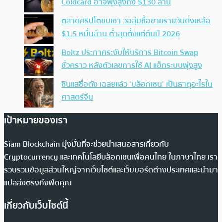
Coldcard อาจพุ่งสูงถึง $130 ล้าน
ตลาดคริปโตซบเซา วอลุ่มซื้อขายรายวันดิ่งเหลือ
$1.5 หมื่นล้าน ต่ำสุดตั้งแต่ต้นปี 2026
Boltz ประกาศระงับให้บริการ Bitcoin Swap
ชั่วคราว หลังตัวเลขการใช้ AI แฮ็กระบบพุ่งสูง
ซินแสชื่อดัง เฉลยแล้ว ‘บล็อกเชน’ เป็นธาตุอะไรใน
ศาสตร์จีน
เป้าหมายของเรา
Siam Blockchain มุ่งมั่นที่จะช่วยนำเสนอสารเกี่ยวกับ
Cryptocurrency และเทคโนโลยีบล็อกเชนเพื่อคนไทย ในภาษาไทย เรา
รวบรวมข้อมูลส่วนใหญ่จากเว็บไซต์และเว็บบอร์ดต่างประเทศและนำมา
แปลส่งตรงถึงฟีดคุณ
เกี่ยวกับเว็บไซต์นี้