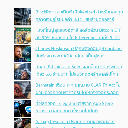
BlackRock ลุยเปิดตัว Tokenized สำหรับกองทุน
ตลาดเงินยุโรปมูลค่า 3.11 แสนล้านดอลลาร์
แบงก์ใหญ่สุดของอิตาลี ลดสัดส่วน Bitcoin ETF
ลง 99% หันลงทุน ใน Ethereum แทนถึง 3 เท่า
Charles Hoskinson ปลุกพลังคอมมูฯ Cardano
ลั่นต้องการพา ADA กลับมาเป็นผู้ชนะ
นักขุด Bitcoin สาย Solo เจอบล็อก รับทรัพย์คน
เดียว 6.6 ล้านบาท ไม่สนวิกฤตศรัทธาคริปโทฯ
Bernstein เตือนหากกฎหมาย CLARITY Act ไม่
ผ่าน อาจกดดันราคาคริปโตให้ดิ่งลงอีกระลอก
ทั่วโลกช็อก Telegram หายจาก App Store
ชั่วคราว ก่อนกลับมาใช้งานได้ปกติ
Galaxy Research ประเมินความเสียหายจาก