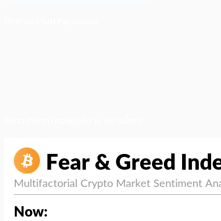
ติดตามเราบน Facebook
สภาวะตลาด (ความกลัว vs ความโลภ)