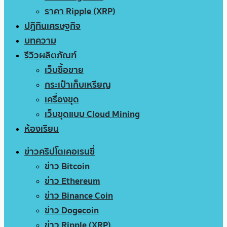
ราคา Ripple (XRP)
ปฏิทินเศรษฐกิจ
บทความ
รีวิวผลิตภัณฑ์
เว็บซื้อขาย
กระเป๋าเก็บเหรียญ
เครื่องขุด
เว็บขุดแบบ Cloud Mining
ห้องเรียน
ข่าวคริปโตเคอเรนซี่
ข่าว Bitcoin
ข่าว Ethereum
ข่าว Binance Coin
ข่าว Dogecoin
ข่าว Ripple (XRP)