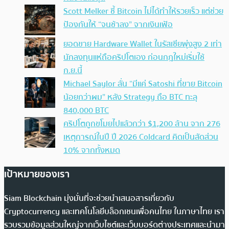
Scott Melker ชี้ Bitcoin ไม่ได้ทำให้รวยเร็ว แต่ช่วย
ป้องกันให้ “จนช้าลง” จากเงินเฟ้อ
ยอดขาย Hardware Wallet ในรัสเซียพุ่งสูง 2 เท่า
นักลงทุนแห่ถือคริปโตเอง ก่อนกฎใหม่เริ่มใช้
ก.ย.นี้
Michael Saylor ลั่น “มีแค่ Satoshi ที่ขาย Bitcoin
น้อยกว่าผม” หลัง Strategy ถือ BTC ทะลุ
840,000 BTC
คริปโตถูกขโมยไปแล้วกว่า $1,200 ล้าน จาก 276
เหตุการณ์ในปี ปี 2026 Coldcard คิดเป็นสัดส่วน
10% จากทั้งหมด
เป้าหมายของเรา
Siam Blockchain มุ่งมั่นที่จะช่วยนำเสนอสารเกี่ยวกับ
Cryptocurrency และเทคโนโลยีบล็อกเชนเพื่อคนไทย ในภาษาไทย เรา
รวบรวมข้อมูลส่วนใหญ่จากเว็บไซต์และเว็บบอร์ดต่างประเทศและนำมา