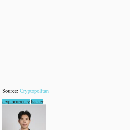
Source:
Cryptopolitan
cryptocurrency
hacker