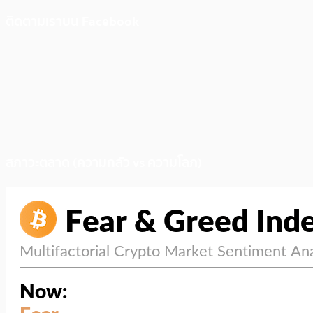
ติดตามเราบน Facebook
สภาวะตลาด (ความกลัว vs ความโลภ)