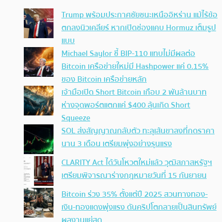
Trump พร้อมประกาศชัยชนะเหนืออิหร่าน แม้ไร้ข้อ
ตกลงนิวเคลียร์ หากเปิดช่องแคบ Hormuz เต็มรูป
แบบ
Michael Saylor ชี้ BIP-110 แทบไม่มีผลต่อ
Bitcoin เครือข่ายใหม่มี Hashpower แค่ 0.15%
ของ Bitcoin เครือข่ายหลัก
เจ้ามือเปิด Short Bitcoin เกือบ 2 พันล้านบาท
ห่างจุดพอร์ตแตกแค่ $400 ลุ้นเกิด Short
Squeeze
SOL ส่งสัญญาณกลับตัว ทะลุเส้นขาลงที่กดราคา
นาน 3 เดือน เตรียมพุ่งอย่างรุนแรง
CLARITY Act ได้วันโหวตใหม่แล้ว วุฒิสภาสหรัฐฯ
เตรียมพิจารณาร่างกฎหมายวันที่ 15 กันยายน
Bitcoin ร่วง 35% ตั้งแต่ปี 2025 สวนทางทอง-
เงิน-ทองแดงพุ่งแรง ดันคริปโตกลายเป็นสินทรัพย์
ผลงานแย่สุด