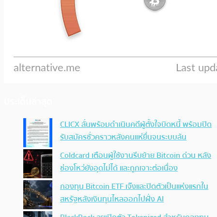
ประเด็นล่าสุด
CLICX ลั่นพร้อมดำเนินคดีผู้ตั้งใจบิดหนี้ พร้อมปิด
รับสมัครชั่วคราวหลังคนแห่ยื่นจนระบบล้น
Coldcard เตือนผู้ใช้งานรีบย้าย Bitcoin ด่วน หลัง
ช่องโหว่ยังอุดไม่ได้ และถูกเจาะต่อเนื่อง
กองทุน Bitcoin ETF เจ๊งและปิดตัวเป็นแห่งแรกใน
สหรัฐหลังเงินทุนไหลออกไปฝั่ง AI