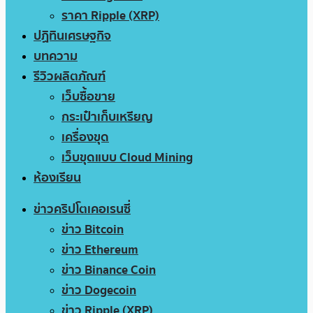
ราคา Ripple (XRP)
ปฏิทินเศรษฐกิจ
บทความ
รีวิวผลิตภัณฑ์
เว็บซื้อขาย
กระเป๋าเก็บเหรียญ
เครื่องขุด
เว็บขุดแบบ Cloud Mining
ห้องเรียน
ข่าวคริปโตเคอเรนซี่
ข่าว Bitcoin
ข่าว Ethereum
ข่าว Binance Coin
ข่าว Dogecoin
ข่าว Ripple (XRP)