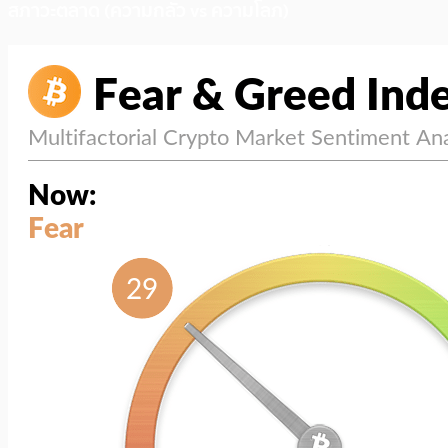
สภาวะตลาด (ความกลัว vs ความโลภ)