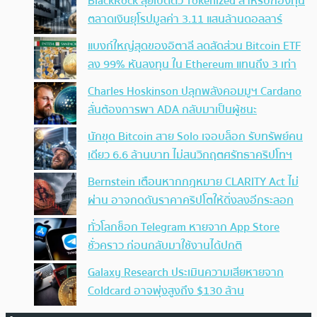
BlackRock ลุยเปิดตัว Tokenized สำหรับกองทุน
ตลาดเงินยุโรปมูลค่า 3.11 แสนล้านดอลลาร์
แบงก์ใหญ่สุดของอิตาลี ลดสัดส่วน Bitcoin ETF
ลง 99% หันลงทุน ใน Ethereum แทนถึง 3 เท่า
Charles Hoskinson ปลุกพลังคอมมูฯ Cardano
ลั่นต้องการพา ADA กลับมาเป็นผู้ชนะ
นักขุด Bitcoin สาย Solo เจอบล็อก รับทรัพย์คน
เดียว 6.6 ล้านบาท ไม่สนวิกฤตศรัทธาคริปโทฯ
Bernstein เตือนหากกฎหมาย CLARITY Act ไม่
ผ่าน อาจกดดันราคาคริปโตให้ดิ่งลงอีกระลอก
ทั่วโลกช็อก Telegram หายจาก App Store
ชั่วคราว ก่อนกลับมาใช้งานได้ปกติ
Galaxy Research ประเมินความเสียหายจาก
Coldcard อาจพุ่งสูงถึง $130 ล้าน