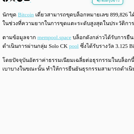
ฟังสรุปข่าว
พร้อมเล่น
นักขุด
Bitcoin
เดี่ยวสามารถขุดบล็อกหมายเลข 899,826 ได้ส
ในช่วงที่ความยากในการขุดแตะระดับสูงสุดในประวัติกา
ตามข้อมูลจาก
mempool.space
บล็อกดังกล่าวได้รับการยืน
ดำเนินการผ่านกลุ่ม Solo CK
pool
ซึ่งได้รับรางวัล 3.125 
โดยปัจจุบันอัตราค่าธรรมเนียมเฉลี่ยต่อธุรกรรมในบล็อกน
เบาบางในขณะนั้น ทำให้การยืนยันธุรกรรมสามารถดำเนิน