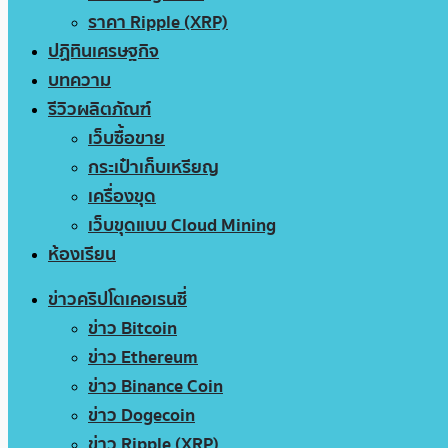
ราคา Ripple (XRP)
ปฏิทินเศรษฐกิจ
บทความ
รีวิวผลิตภัณฑ์
เว็บซื้อขาย
กระเป๋าเก็บเหรียญ
เครื่องขุด
เว็บขุดแบบ Cloud Mining
ห้องเรียน
ข่าวคริปโตเคอเรนซี่
ข่าว Bitcoin
ข่าว Ethereum
ข่าว Binance Coin
ข่าว Dogecoin
ข่าว Ripple (XRP)