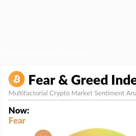
สภาวะตลาด (ความกลัว vs ความโลภ)