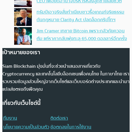
CEO เพื่อยึดอำนาจบริหารหลังลูกชายเสียชีวิต
ทรัมป์เอาจริง สั่งทำเนียบขาวรื้อเกณฑ์จริยธรรม
ดันกฎหมาย Clarity Act ปลดล็อกคริปโทฯ
Jim Cramer เทขาย Bitcoin เพราะกลัวภัยควอน
ตัม แต่ราคากลับพุ่งทะลุ 65,000 ดอลลาร์อีกครั้ง
เป้าหมายของเรา
Siam Blockchain มุ่งมั่นที่จะช่วยนำเสนอสารเกี่ยวกับ
Cryptocurrency และเทคโนโลยีบล็อกเชนเพื่อคนไทย ในภาษาไทย เรา
รวบรวมข้อมูลส่วนใหญ่จากเว็บไซต์และเว็บบอร์ดต่างประเทศและนำมา
แปลส่งตรงถึงฟีดคุณ
เกี่ยวกับเว็บไซต์นี้
ทีมงาน
ติดต่อเรา
นโยบายความเป็นส่วนตัว
ข้อตกลงในการใช้งาน