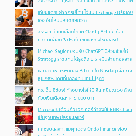
องค์กรกว่า 1,640 แห่งทั่วโลก ขโมยกระเป๋าคริปโต
เทียบชัดๆ! ฝากคริปโทฯ ไว้บน Exchange หรือเก็บ
เอง อันไหนปลอดภัยกว่า?
สหรัฐฯ ยืนยันเลื่อนโหวต Clarity Act ถึงเดือน
ก.ย. ติดล็อก 3 ประเด็นขัดแย้งยังไร้ข้อสรุป
Michael Saylor ยอมรับ ChatGPT มีส่วนช่วยให้
Strategy ระดมทุนได้สูงถึง 1.5 หมื่นล้านดอลลาร์
แฉกลยุทธ์ บริษัทคลัง Bitcoinใน Nasdaq เจือจาง
หุ้น 98% โดยที่นักลงทุนแทบไม่รู้ตัว
ดร.เอ็ม ชี้ช่อง! ทำอย่างไรให้มีเงินเกษียณ 50 ล้าน
ด้วยเงินเดือนละแค่ 5,000 บาท
Microsoft เตือนภัยแฮกเกอร์กำลังใช้ BNB Chain
เป็นฐานทัพปล่อยมัลแวร์
ศึกชิงบัลลังก์! แม่ผู้ก่อตั้ง Ondo Finance ฟ้อง