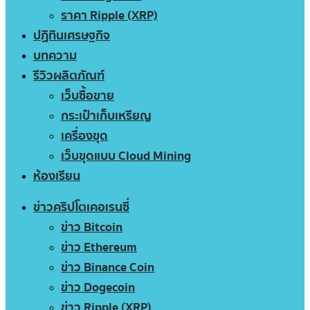
ราคา Ripple (XRP)
ปฏิทินเศรษฐกิจ
บทความ
รีวิวผลิตภัณฑ์
เว็บซื้อขาย
กระเป๋าเก็บเหรียญ
เครื่องขุด
เว็บขุดแบบ Cloud Mining
ห้องเรียน
ข่าวคริปโตเคอเรนซี่
ข่าว Bitcoin
ข่าว Ethereum
ข่าว Binance Coin
ข่าว Dogecoin
ข่าว Ripple (XRP)