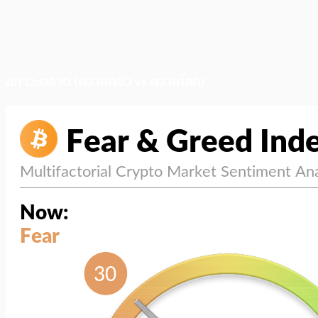
สภาวะตลาด (ความกลัว vs ความโลภ)