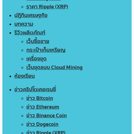
ราคา Ripple (XRP)
ปฏิทินเศรษฐกิจ
บทความ
รีวิวผลิตภัณฑ์
เว็บซื้อขาย
กระเป๋าเก็บเหรียญ
เครื่องขุด
เว็บขุดแบบ Cloud Mining
ห้องเรียน
ข่าวคริปโตเคอเรนซี่
ข่าว Bitcoin
ข่าว Ethereum
ข่าว Binance Coin
ข่าว Dogecoin
ข่าว Ripple (XRP)