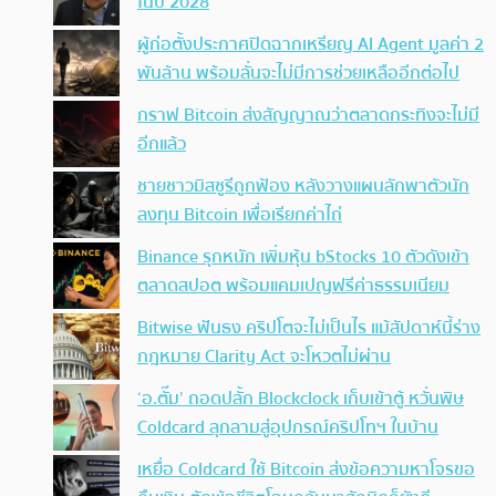
ในปี 2028
ผู้ก่อตั้งประกาศปิดฉากเหรียญ AI Agent มูลค่า 2
พันล้าน พร้อมลั่นจะไม่มีการช่วยเหลืออีกต่อไป
กราฟ Bitcoin ส่งสัญญาณว่าตลาดกระทิงจะไม่มี
อีกแล้ว
ชายชาวมิสซูรีถูกฟ้อง หลังวางแผนลักพาตัวนัก
ลงทุน Bitcoin เพื่อเรียกค่าไถ่
Binance รุกหนัก เพิ่มหุ้น bStocks 10 ตัวดังเข้า
ตลาดสปอต พร้อมแคมเปญฟรีค่าธรรมเนียม
Bitwise ฟันธง คริปโตจะไม่เป็นไร แม้สัปดาห์นี้ร่าง
กฎหมาย Clarity Act จะโหวตไม่ผ่าน
‘อ.ตั๊ม’ ถอดปลั้ก Blockclock เก็บเข้าตู้ หวั่นพิษ
Coldcard ลุกลามสู่อุปกรณ์คริปโทฯ ในบ้าน
เหยื่อ Coldcard ใช้ Bitcoin ส่งข้อความหาโจรขอ