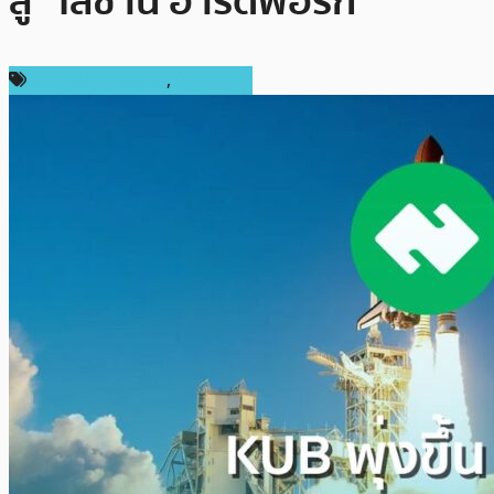
สู่ “โลซาน ฮาร์ดฟอร์ก”
ข่าวคริปโตเคอเรนซี่
,
ในประเทศ