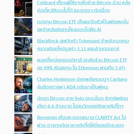
Coldcard เตือนผู้ใช้งานรีบย้าย Bitcoin ด่วน หลัง
ช่องโหว่ยังอุดไม่ได้ และถูกเจาะต่อเนื่อง
กองทุน Bitcoin ETF เจ๊งและปิดตัวเป็นแห่งแรกใน
สหรัฐหลังเงินทุนไหลออกไปฝั่ง AI
BlackRock ลุยเปิดตัว Tokenized สำหรับกองทุน
ตลาดเงินยุโรปมูลค่า 3.11 แสนล้านดอลลาร์
แบงก์ใหญ่สุดของอิตาลี ลดสัดส่วน Bitcoin ETF
ลง 99% หันลงทุน ใน Ethereum แทนถึง 3 เท่า
Charles Hoskinson ปลุกพลังคอมมูฯ Cardano
ลั่นต้องการพา ADA กลับมาเป็นผู้ชนะ
นักขุด Bitcoin สาย Solo เจอบล็อก รับทรัพย์คน
เดียว 6.6 ล้านบาท ไม่สนวิกฤตศรัทธาคริปโทฯ
Bernstein เตือนหากกฎหมาย CLARITY Act ไม่
ผ่าน อาจกดดันราคาคริปโตให้ดิ่งลงอีกระลอก