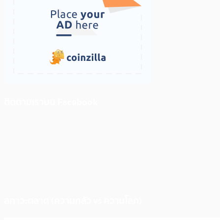
ติดตามเราบน Facebook
สภาวะตลาด (ความกลัว vs ความโลภ)