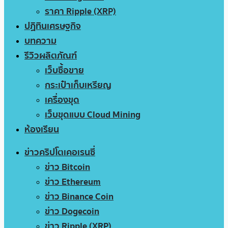
ราคา Ripple (XRP)
ปฏิทินเศรษฐกิจ
บทความ
รีวิวผลิตภัณฑ์
เว็บซื้อขาย
กระเป๋าเก็บเหรียญ
เครื่องขุด
เว็บขุดแบบ Cloud Mining
ห้องเรียน
ข่าวคริปโตเคอเรนซี่
ข่าว Bitcoin
ข่าว Ethereum
ข่าว Binance Coin
ข่าว Dogecoin
ข่าว Ripple (XRP)