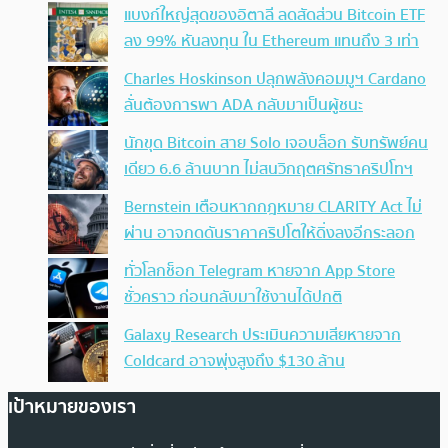
แบงก์ใหญ่สุดของอิตาลี ลดสัดส่วน Bitcoin ETF
ลง 99% หันลงทุน ใน Ethereum แทนถึง 3 เท่า
Charles Hoskinson ปลุกพลังคอมมูฯ Cardano
ลั่นต้องการพา ADA กลับมาเป็นผู้ชนะ
นักขุด Bitcoin สาย Solo เจอบล็อก รับทรัพย์คน
เดียว 6.6 ล้านบาท ไม่สนวิกฤตศรัทธาคริปโทฯ
Bernstein เตือนหากกฎหมาย CLARITY Act ไม่
ผ่าน อาจกดดันราคาคริปโตให้ดิ่งลงอีกระลอก
ทั่วโลกช็อก Telegram หายจาก App Store
ชั่วคราว ก่อนกลับมาใช้งานได้ปกติ
Galaxy Research ประเมินความเสียหายจาก
Coldcard อาจพุ่งสูงถึง $130 ล้าน
เป้าหมายของเรา