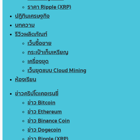
ราคา Ripple (XRP)
ปฏิทินเศรษฐกิจ
บทความ
รีวิวผลิตภัณฑ์
เว็บซื้อขาย
กระเป๋าเก็บเหรียญ
เครื่องขุด
เว็บขุดแบบ Cloud Mining
ห้องเรียน
ข่าวคริปโตเคอเรนซี่
ข่าว Bitcoin
ข่าว Ethereum
ข่าว Binance Coin
ข่าว Dogecoin
ข่าว Ripple (XRP)