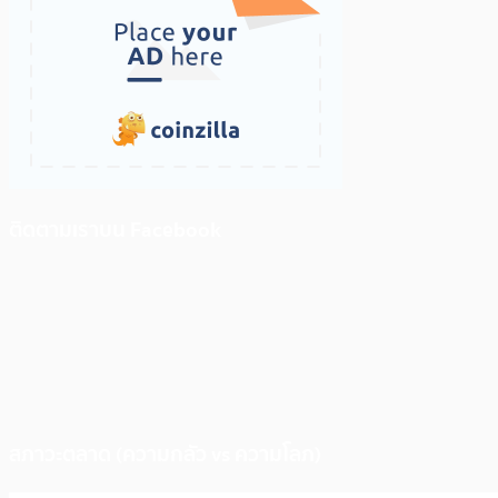
ติดตามเราบน Facebook
สภาวะตลาด (ความกลัว vs ความโลภ)