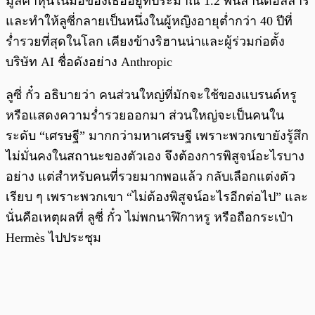
มูลค่าหุ้นในมือของเธออยู่ที่ประมาณ 1.2 พันล้านดอลลาร์
และทำให้ลูซี่กลายเป็นหนึ่งในผู้หญิงอายุต่ำกว่า 40 ปีที่
ร่ำรวยที่สุดในโลก เคียงข้างริฮานน่าและผู้ร่วมก่อตั้ง
บริษัท AI ชื่อดังอย่าง Anthropic
ลูซี่ กั๋ว อธิบายว่า คนส่วนใหญ่ที่มักจะใช้ของแบรนด์หรู
หรือแสดงความร่ำรวยออกมา ส่วนใหญ่จะเป็นคนใน
ระดับ “เศรษฐี” มากกว่ามหาเศรษฐี เพราะพวกเขายังรู้สึก
ไม่มั่นคงในสถานะของตัวเอง จึงต้องการพิสูจน์อะไรบาง
อย่าง แต่สำหรับคนที่รวยมากพอแล้ว กลับเลือกแต่งตัว
เรียบ ๆ เพราะพวกเขา “ไม่ต้องพิสูจน์อะไรอีกต่อไป” และ
นั่นคือเหตุผลที่ ลูซี่ กั๋ว ไม่พกนาฬิกาหรู หรือถือกระเป๋า
Hermès ไปประชุม