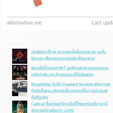
ประเด็นล่าสุด
นักพัฒนาใช้ AI ตรวจพบบั๊กขั้นวิกฤต 85 จุดใน
Bitcoin เตือนสถานการณ์เข้าขั้นเลวร้าย
ผู้ก่อตั้งโปรเจกต์ NFT ถูกฟ้องข้อหาหลอกลงทุน
หลังนำเงิน 10 ล้านดอลลาร์ไปเล่นพนัน
Broadridge จับมือ Payward Services เปิดทางผู้
ถือหุ้นโทเคน xStocksโหวตลงมติในการประชุมผู้
ถือหุ้นจริง
Cashcat ขึ้นแท่นเหรียญมีมที่โตแรงที่สุดในเวลานี้
สัปดาห์เดียวพุ่งกว่า 150%