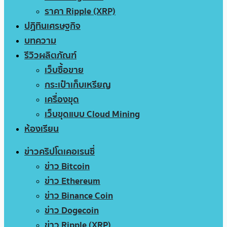
ราคา Ripple (XRP)
ปฏิทินเศรษฐกิจ
บทความ
รีวิวผลิตภัณฑ์
เว็บซื้อขาย
กระเป๋าเก็บเหรียญ
เครื่องขุด
เว็บขุดแบบ Cloud Mining
ห้องเรียน
ข่าวคริปโตเคอเรนซี่
ข่าว Bitcoin
ข่าว Ethereum
ข่าว Binance Coin
ข่าว Dogecoin
ข่าว Ripple (XRP)