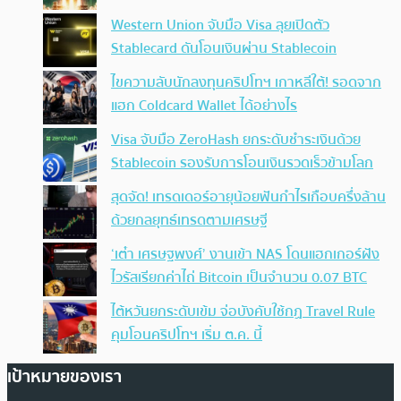
Western Union จับมือ Visa ลุยเปิดตัว
Stablecard ดันโอนเงินผ่าน Stablecoin
ไขความลับนักลงทุนคริปโทฯ เกาหลีใต้! รอดจาก
แฮก Coldcard Wallet ได้อย่างไร
Visa จับมือ ZeroHash ยกระดับชำระเงินด้วย
Stablecoin รองรับการโอนเงินรวดเร็วข้ามโลก
สุดจัด! เทรดเดอร์อายุน้อยฟันกำไรเกือบครึ่งล้าน
ด้วยกลยุทธ์เทรดตามเศรษฐี
‘เต๋า เศรษฐพงศ์’ งานเข้า NAS โดนแฮกเกอร์ฝัง
ไวรัสเรียกค่าไถ่ Bitcoin เป็นจำนวน 0.07 BTC
ไต้หวันยกระดับเข้ม จ่อบังคับใช้กฏ Travel Rule
คุมโอนคริปโทฯ เริ่ม ต.ค. นี้
เป้าหมายของเรา