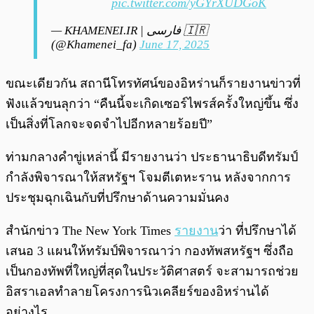
pic.twitter.com/yGYrXUDGoK
— KHAMENEI.IR | فارسی 🇮🇷
(@Khamenei_fa)
June 17, 2025
ขณะเดียวกัน สถานีโทรทัศน์ของอิหร่านก็รายงานข่าวที่
ฟังแล้วขนลุกว่า “คืนนี้จะเกิดเซอร์ไพรส์ครั้งใหญ่ขึ้น ซึ่ง
เป็นสิ่งที่โลกจะจดจำไปอีกหลายร้อยปี”
ท่ามกลางคำขู่เหล่านี้ มีรายงานว่า ประธานาธิบดีทรัมป์
กำลังพิจารณาให้สหรัฐฯ โจมตีเตหะราน หลังจากการ
ประชุมฉุกเฉินกับที่ปรึกษาด้านความมั่นคง
สำนักข่าว The New York Times
รายงาน
ว่า ที่ปรึกษาได้
เสนอ 3 แผนให้ทรัมป์พิจารณาว่า กองทัพสหรัฐฯ ซึ่งถือ
เป็นกองทัพที่ใหญ่ที่สุดในประวัติศาสตร์ จะสามารถช่วย
อิสราเอลทำลายโครงการนิวเคลียร์ของอิหร่านได้
อย่างไร