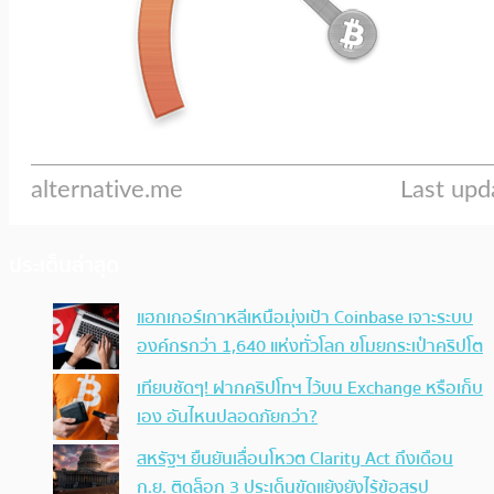
ประเด็นล่าสุด
แฮกเกอร์เกาหลีเหนือมุ่งเป้า Coinbase เจาะระบบ
องค์กรกว่า 1,640 แห่งทั่วโลก ขโมยกระเป๋าคริปโต
เทียบชัดๆ! ฝากคริปโทฯ ไว้บน Exchange หรือเก็บ
เอง อันไหนปลอดภัยกว่า?
สหรัฐฯ ยืนยันเลื่อนโหวต Clarity Act ถึงเดือน
ก.ย. ติดล็อก 3 ประเด็นขัดแย้งยังไร้ข้อสรุป