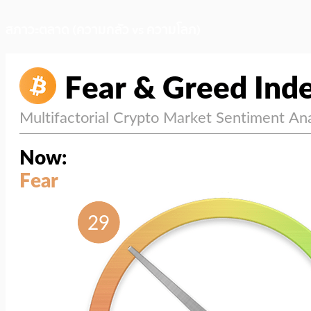
สภาวะตลาด (ความกลัว vs ความโลภ)