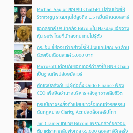
Michael Saylor ยอมรับ ChatGPT มีส่วนช่วยให้
Strategy ระดมทุนได้สูงถึง 1.5 หมื่นล้านดอลลาร์
แฉกลยุทธ์ บริษัทคลัง Bitcoinใน Nasdaq เจือจาง
หุ้น 98% โดยที่นักลงทุนแทบไม่รู้ตัว
ดร.เอ็ม ชี้ช่อง! ทำอย่างไรให้มีเงินเกษียณ 50 ล้าน
ด้วยเงินเดือนละแค่ 5,000 บาท
Microsoft เตือนภัยแฮกเกอร์กำลังใช้ BNB Chain
เป็นฐานทัพปล่อยมัลแวร์
ศึกชิงบัลลังก์! แม่ผู้ก่อตั้ง Ondo Finance ฟ้อง
CEO เพื่อยึดอำนาจบริหารหลังลูกชายเสียชีวิต
ทรัมป์เอาจริง สั่งทำเนียบขาวรื้อเกณฑ์จริยธรรม
ดันกฎหมาย Clarity Act ปลดล็อกคริปโทฯ
Jim Cramer เทขาย Bitcoin เพราะกลัวภัยควอน
ตัม แต่ราคากลับพุ่งทะลุ 65,000 ดอลลาร์อีกครั้ง