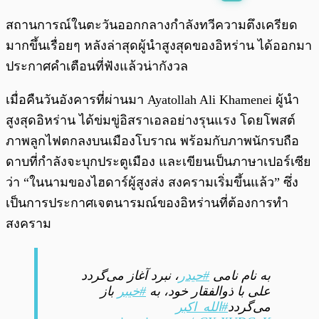
พร้อมเล่น
0:00
/
0:00
สถานการณ์ในตะวันออกกลางกำลังทวีความตึงเครียด
มากขึ้นเรื่อยๆ หลังล่าสุดผู้นำสูงสุดของอิหร่าน ได้ออกมา
ประกาศคำเตือนที่ฟังแล้วน่ากังวล
เมื่อคืนวันอังคารที่ผ่านมา Ayatollah Ali Khamenei ผู้นำ
สูงสุดอิหร่าน ได้ข่มขู่อิสราเอลอย่างรุนแรง โดยโพสต์
ภาพลูกไฟตกลงบนเมืองโบราณ พร้อมกับภาพนักรบถือ
ดาบที่กำลังจะบุกประตูเมือง และเขียนเป็นภาษาเปอร์เซีย
ว่า “ในนามของไฮดาร์ผู้สูงส่ง สงครามเริ่มขึ้นแล้ว” ซึ่ง
เป็นการประกาศเจตนารมณ์ของอิหร่านที่ต้องการทำ
สงคราม
به نام نامی
#حیدر
، نبرد آغاز می‌گردد
علی با ذوالفقار خود، به
#خیبر
باز
می‌گردد
#الله_اکبر