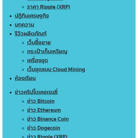
ราคา Ripple (XRP)
ปฏิทินเศรษฐกิจ
บทความ
รีวิวผลิตภัณฑ์
เว็บซื้อขาย
กระเป๋าเก็บเหรียญ
เครื่องขุด
เว็บขุดแบบ Cloud Mining
ห้องเรียน
ข่าวคริปโตเคอเรนซี่
ข่าว Bitcoin
ข่าว Ethereum
ข่าว Binance Coin
ข่าว Dogecoin
ข่าว Ripple (XRP)