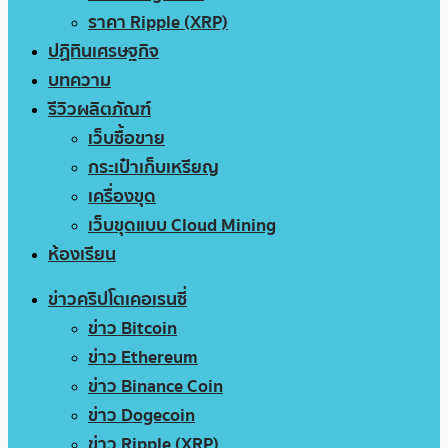
ราคา Ripple (XRP)
ปฏิทินเศรษฐกิจ
บทความ
รีวิวผลิตภัณฑ์
เว็บซื้อขาย
กระเป๋าเก็บเหรียญ
เครื่องขุด
เว็บขุดแบบ Cloud Mining
ห้องเรียน
ข่าวคริปโตเคอเรนซี่
ข่าว Bitcoin
ข่าว Ethereum
ข่าว Binance Coin
ข่าว Dogecoin
ข่าว Ripple (XRP)