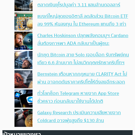
ตลาดเงินยุโรปมูลค่า 3.11 แสนล้านดอลลาร์
แบงก์ใหญ่สุดของอิตาลี ลดสัดส่วน Bitcoin ETF
ลง 99% หันลงทุน ใน Ethereum แทนถึง 3 เท่า
Charles Hoskinson ปลุกพลังคอมมูฯ Cardano
ลั่นต้องการพา ADA กลับมาเป็นผู้ชนะ
นักขุด Bitcoin สาย Solo เจอบล็อก รับทรัพย์คน
เดียว 6.6 ล้านบาท ไม่สนวิกฤตศรัทธาคริปโทฯ
Bernstein เตือนหากกฎหมาย CLARITY Act ไม่
ผ่าน อาจกดดันราคาคริปโตให้ดิ่งลงอีกระลอก
ทั่วโลกช็อก Telegram หายจาก App Store
ชั่วคราว ก่อนกลับมาใช้งานได้ปกติ
Galaxy Research ประเมินความเสียหายจาก
Coldcard อาจพุ่งสูงถึง $130 ล้าน
เป้าหมายของเรา