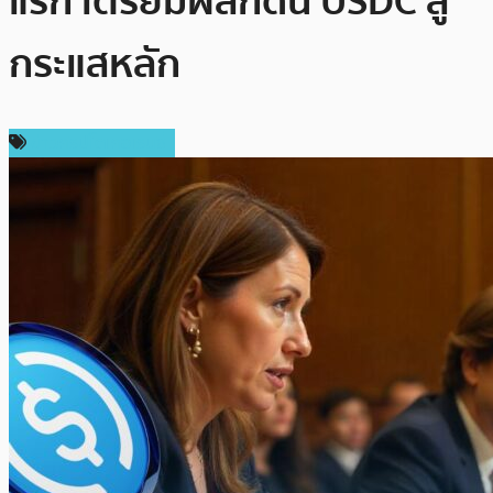
แรก เตรียมผลักดัน USDC สู่
กระแสหลัก
ข่าวคริปโตเคอเรนซี่