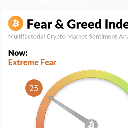
สภาวะตลาด (ความกลัว vs ความโลภ)