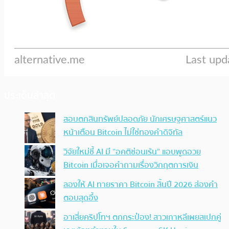
ประเด็นล่าสุด
สอบตกสินทรัพย์ปลอดภัย นักเศรษฐศาสตร์แนว
หน้าเตือน Bitcoin ไม่ใช่ทองคำดิจิทัล
วิจัยใหม่ชี้ AI มี “อคติซ่อนเร้น” แอบพูดอวย
Bitcoin เมื่อเจอคำถามเรื่องวิกฤตการเงิน
ลองให้ AI ทายราคา Bitcoin สิ้นปี 2026 ส่องคำ
ตอบสุดอึ้ง
อาเสี่ยคริปโทฯ ตกกระป๋อง! สาวเกาหลีเผยสเปกคู่