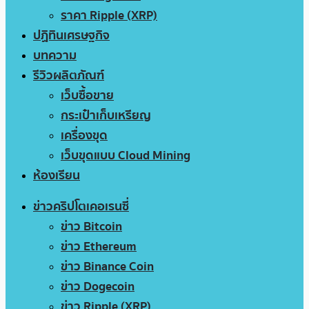
ราคา Ripple (XRP)
ปฏิทินเศรษฐกิจ
บทความ
รีวิวผลิตภัณฑ์
เว็บซื้อขาย
กระเป๋าเก็บเหรียญ
เครื่องขุด
เว็บขุดแบบ Cloud Mining
ห้องเรียน
ข่าวคริปโตเคอเรนซี่
ข่าว Bitcoin
ข่าว Ethereum
ข่าว Binance Coin
ข่าว Dogecoin
ข่าว Ripple (XRP)