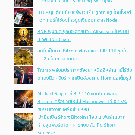
เดตต้องทำงานใน Samsung-SK Hynix
BTCPay เตือนภัย เซิร์ฟเวอร์ Lightning โดนโจมตี
แฮกเกอร์ใช้ช่องโหว่ดูดเงินออกจาก Node
BNB พุ่งทะลุ $600 จุดชนวน Altseason ในระบบ
นิเวศ BNB Chain
ล่มไม่เป็นท่า! Bitcoin ฟอร์กแยก BIP-110 ขุดได้
แค่ 2 บล็อก แล้วดับสนิท
Trump พร้อมประกาศชัยชนะเหนืออิหร่าน แม้ไร้ข้อ
ตกลงนิวเคลียร์ หากเปิดช่องแคบ Hormuz เต็มรูป
แบบ
Michael Saylor ชี้ BIP-110 แทบไม่มีผลต่อ
Bitcoin เครือข่ายใหม่มี Hashpower แค่ 0.15%
ของ Bitcoin เครือข่ายหลัก
เจ้ามือเปิด Short Bitcoin เกือบ 2 พันล้านบาท
ห่างจุดพอร์ตแตกแค่ $400 ลุ้นเกิด Short
Squeeze