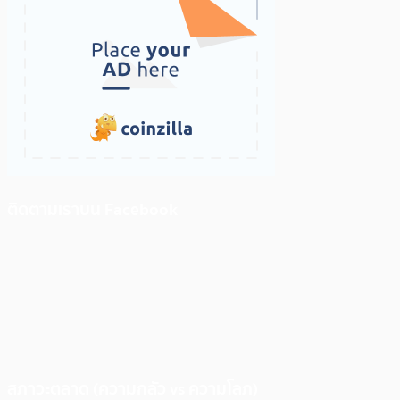
ติดตามเราบน Facebook
สภาวะตลาด (ความกลัว vs ความโลภ)