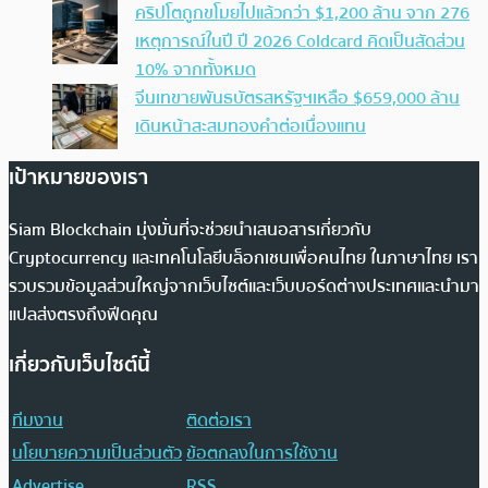
คริปโตถูกขโมยไปแล้วกว่า $1,200 ล้าน จาก 276
เหตุการณ์ในปี ปี 2026 Coldcard คิดเป็นสัดส่วน
10% จากทั้งหมด
จีนเทขายพันธบัตรสหรัฐฯเหลือ $659,000 ล้าน
เดินหน้าสะสมทองคำต่อเนื่องแทน
เป้าหมายของเรา
Siam Blockchain มุ่งมั่นที่จะช่วยนำเสนอสารเกี่ยวกับ
Cryptocurrency และเทคโนโลยีบล็อกเชนเพื่อคนไทย ในภาษาไทย เรา
รวบรวมข้อมูลส่วนใหญ่จากเว็บไซต์และเว็บบอร์ดต่างประเทศและนำมา
แปลส่งตรงถึงฟีดคุณ
เกี่ยวกับเว็บไซต์นี้
ทีมงาน
ติดต่อเรา
นโยบายความเป็นส่วนตัว
ข้อตกลงในการใช้งาน
Advertise
RSS