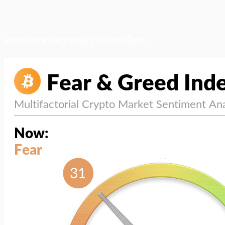
สภาวะตลาด (ความกลัว vs ความโลภ)