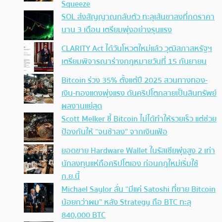
Squeeze
SOL ส่งสัญญาณกลับตัว ทะลุเส้นขาลงที่กดราคา
นาน 3 เดือน เตรียมพุ่งอย่างรุนแรง
CLARITY Act ได้วันโหวตใหม่แล้ว วุฒิสภาสหรัฐฯ
เตรียมพิจารณาร่างกฎหมายวันที่ 15 กันยายน
Bitcoin ร่วง 35% ตั้งแต่ปี 2025 สวนทางทอง-
เงิน-ทองแดงพุ่งแรง ดันคริปโตกลายเป็นสินทรัพย์
ผลงานแย่สุด
Scott Melker ชี้ Bitcoin ไม่ได้ทำให้รวยเร็ว แต่ช่วย
ป้องกันให้ “จนช้าลง” จากเงินเฟ้อ
ยอดขาย Hardware Wallet ในรัสเซียพุ่งสูง 2 เท่า
นักลงทุนแห่ถือคริปโตเอง ก่อนกฎใหม่เริ่มใช้
ก.ย.นี้
Michael Saylor ลั่น “มีแค่ Satoshi ที่ขาย Bitcoin
น้อยกว่าผม” หลัง Strategy ถือ BTC ทะลุ
840,000 BTC