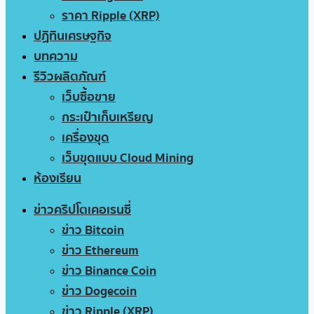
ราคา Ripple (XRP)
ปฏิทินเศรษฐกิจ
บทความ
รีวิวผลิตภัณฑ์
เว็บซื้อขาย
กระเป๋าเก็บเหรียญ
เครื่องขุด
เว็บขุดแบบ Cloud Mining
ห้องเรียน
ข่าวคริปโตเคอเรนซี่
ข่าว Bitcoin
ข่าว Ethereum
ข่าว Binance Coin
ข่าว Dogecoin
ข่าว Ripple (XRP)