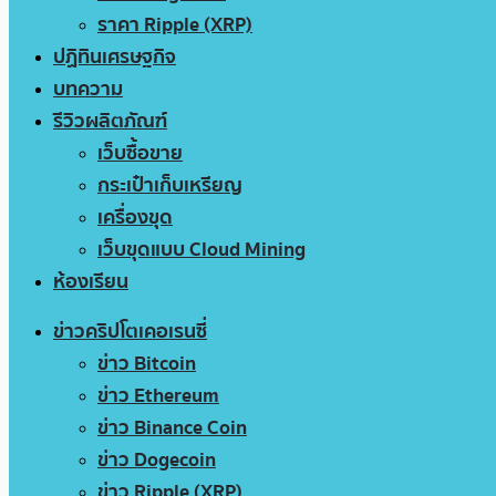
ราคา Ripple (XRP)
ปฏิทินเศรษฐกิจ
บทความ
รีวิวผลิตภัณฑ์
เว็บซื้อขาย
กระเป๋าเก็บเหรียญ
เครื่องขุด
เว็บขุดแบบ Cloud Mining
ห้องเรียน
ข่าวคริปโตเคอเรนซี่
ข่าว Bitcoin
ข่าว Ethereum
ข่าว Binance Coin
ข่าว Dogecoin
ข่าว Ripple (XRP)