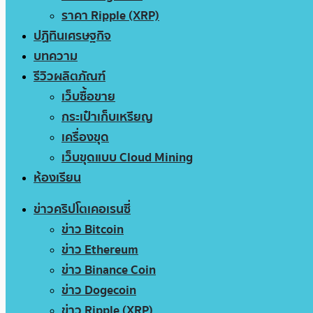
ราคา Ripple (XRP)
ปฏิทินเศรษฐกิจ
บทความ
รีวิวผลิตภัณฑ์
เว็บซื้อขาย
กระเป๋าเก็บเหรียญ
เครื่องขุด
เว็บขุดแบบ Cloud Mining
ห้องเรียน
ข่าวคริปโตเคอเรนซี่
ข่าว Bitcoin
ข่าว Ethereum
ข่าว Binance Coin
ข่าว Dogecoin
ข่าว Ripple (XRP)