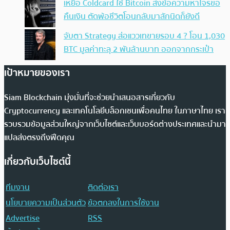
เหยื่อ Coldcard ใช้ Bitcoin ส่งข้อความหาโจรขอ
คืนเงิน ตัดพ้อชีวิตโอนกลับมาสักนิดก็ยังดี
จับตา Strategy ส่อแววเทขายรอบ 4 ? โอน 1,030
BTC มูลค่าทะลุ 2 พันล้านบาท ออกจากกระเป๋า
เป้าหมายของเรา
Siam Blockchain มุ่งมั่นที่จะช่วยนำเสนอสารเกี่ยวกับ
Cryptocurrency และเทคโนโลยีบล็อกเชนเพื่อคนไทย ในภาษาไทย เรา
รวบรวมข้อมูลส่วนใหญ่จากเว็บไซต์และเว็บบอร์ดต่างประเทศและนำมา
แปลส่งตรงถึงฟีดคุณ
เกี่ยวกับเว็บไซต์นี้
ทีมงาน
ติดต่อเรา
นโยบายความเป็นส่วนตัว
ข้อตกลงในการใช้งาน
Advertise
RSS