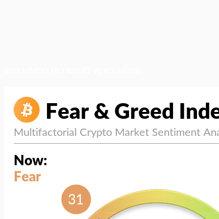
สภาวะตลาด (ความกลัว vs ความโลภ)