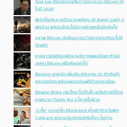
Tom Lee เตือนควอนตัมอาจเจาะระบบ Bitcoin ได้
ในปี 2028
ผู้ก่อตั้งประกาศปิดฉากเหรียญ AI Agent มูลค่า 2
พันล้าน พร้อมลั่นจะไม่มีการช่วยเหลืออีกต่อไป
กราฟ Bitcoin ส่งสัญญาณว่าตลาดกระทิงจะไม่มี
อีกแล้ว
ชายชาวมิสซูรีถูกฟ้อง หลังวางแผนลักพาตัวนัก
ลงทุน Bitcoin เพื่อเรียกค่าไถ่
Binance รุกหนัก เพิ่มหุ้น bStocks 10 ตัวดังเข้า
ตลาดสปอต พร้อมแคมเปญฟรีค่าธรรมเนียม
Bitwise ฟันธง คริปโตจะไม่เป็นไร แม้สัปดาห์นี้ร่าง
กฎหมาย Clarity Act จะโหวตไม่ผ่าน
‘อ.ตั๊ม’ ถอดปลั้ก Blockclock เก็บเข้าตู้ หวั่นพิษ
Coldcard ลุกลามสู่อุปกรณ์คริปโทฯ ในบ้าน