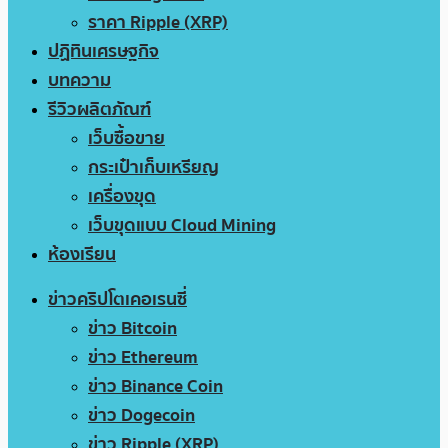
ราคา Ripple (XRP)
ปฏิทินเศรษฐกิจ
บทความ
รีวิวผลิตภัณฑ์
เว็บซื้อขาย
กระเป๋าเก็บเหรียญ
เครื่องขุด
เว็บขุดแบบ Cloud Mining
ห้องเรียน
ข่าวคริปโตเคอเรนซี่
ข่าว Bitcoin
ข่าว Ethereum
ข่าว Binance Coin
ข่าว Dogecoin
ข่าว Ripple (XRP)