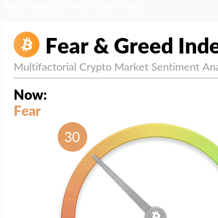
สภาวะตลาด (ความกลัว vs ความโลภ)