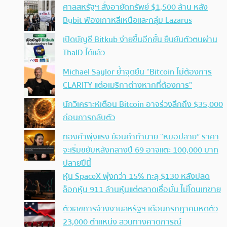
ศาลสหรัฐฯ สั่งอายัดทรัพย์ $1,500 ล้าน หลัง
Bybit ฟ้องเกาหลีเหนือและกลุ่ม Lazarus
เปิดบัญชี Bitkub ง่ายขึ้นอีกขั้น ยืนยันตัวตนผ่าน
ThaID ได้แล้ว
Michael Saylor ย้ำจุดยืน “Bitcoin ไม่ต้องการ
CLARITY แต่อเมริกาต่างหากที่ต้องการ”
นักวิเคราะห์เตือน Bitcoin อาจร่วงลึกถึง $35,000
ก่อนการกลับตัว
ทองคำพุ่งแรง ย้อนคำทำนาย “หมอปลาย” ราคา
จะเริ่มขยับหลังกลางปี 69 อาจแตะ 100,000 บาท
ปลายปีนี้
หุ้น SpaceX พุ่งกว่า 15% ทะลุ $130 หลังปลด
ล็อกหุ้น 911 ล้านหุ้นแต่ตลาดเชื่อมั่น ไม่โดนเทขาย
ตัวเลขการจ้างงานสหรัฐฯ เดือนกรกฎาคมหดตัว
23,000 ตำแหน่ง สวนทางคาดการณ์