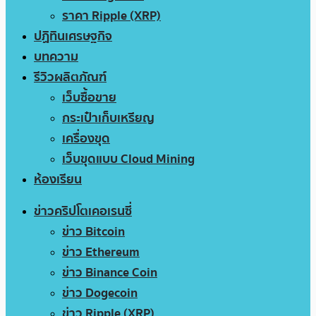
ราคา Ripple (XRP)
ปฏิทินเศรษฐกิจ
บทความ
รีวิวผลิตภัณฑ์
เว็บซื้อขาย
กระเป๋าเก็บเหรียญ
เครื่องขุด
เว็บขุดแบบ Cloud Mining
ห้องเรียน
ข่าวคริปโตเคอเรนซี่
ข่าว Bitcoin
ข่าว Ethereum
ข่าว Binance Coin
ข่าว Dogecoin
ข่าว Ripple (XRP)