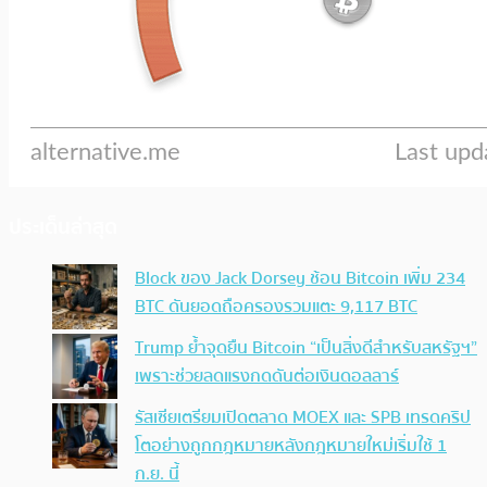
ประเด็นล่าสุด
Block ของ Jack Dorsey ช้อน Bitcoin เพิ่ม 234
BTC ดันยอดถือครองรวมแตะ 9,117 BTC
Trump ย้ำจุดยืน Bitcoin “เป็นสิ่งดีสำหรับสหรัฐฯ”
เพราะช่วยลดแรงกดดันต่อเงินดอลลาร์
รัสเซียเตรียมเปิดตลาด MOEX และ SPB เทรดคริป
โตอย่างถูกกฎหมายหลังกฎหมายใหม่เริ่มใช้ 1
ก.ย. นี้