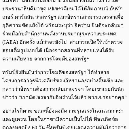
แม้อิหร่านจะยังไม่ออกมายืนยันอย่างเป็นทางการ แต่
ประธานาธิบดีมาซูด เปเซชเคียน ได้ให้สัมภาษณ์ กับทัก
เกอร์ คาร์ลสัน ว่าสหรัฐฯ และอิหร่านสามารถเจรจาเพื่อ
ยุติความขัดแย้งได้ พร้อมระบุว่า อิหร่าน ยินดีจะกลับมา
ร่วมมือกับสำนักงานพลังงานปรมาณูระหว่างประเทศ
(IAEA) อีกครั้ง แม้ว่าจะยังไม่ สามารถเปิดให้เข้าตรวจ
สอบเต็มรูปแบบได้ เนื่องจากสถานที่หลายแห่งได้รับ
ความเสียหาย จากการโจมตีของสหรัฐฯ
ทรัมป์ยังยืนยันว่าการโจมตีของสหรัฐฯ ได้ทำลาย
โครงการอาวุธนิวเคลียร์ของอิหร่านลงอย่างสิ้นเชิง และ
กล่าวว่าอิหร่านต้องการกลับมาเจรจา โดยเขาเผยกับนัก
ข่าวว่า “เรานัดเจรจากับอิหร่านไว้แล้ว พวกเขาอยากคุย”
อย่างไรก็ตาม ขณะนี้ยังคงมีความรุนแรงในฉนวนกาซา
และยูเครน โดยในกาซามีความเป็นไปได้ ที่จะเกิดข้อ
ตกลงหยุดยิง 60 วัน ซึ่งทรัมป์เคยแสดงความมั่นใจว่าอาจ