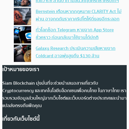
เดียว 6.6 ล้านบาท ไม่สนวิกฤตศรัทธาคริปโทฯ
Bernstein เตือนหากกฎหมาย CLARITY Act ไม่
ผ่าน อาจกดดันราคาคริปโตให้ดิ่งลงอีกระลอก
ทั่วโลกช็อก Telegram หายจาก App Store
ชั่วคราว ก่อนกลับมาใช้งานได้ปกติ
Galaxy Research ประเมินความเสียหายจาก
Coldcard อาจพุ่งสูงถึง $130 ล้าน
เป้าหมายของเรา
Siam Blockchain มุ่งมั่นที่จะช่วยนำเสนอสารเกี่ยวกับ
Cryptocurrency และเทคโนโลยีบล็อกเชนเพื่อคนไทย ในภาษาไทย เรา
รวบรวมข้อมูลส่วนใหญ่จากเว็บไซต์และเว็บบอร์ดต่างประเทศและนำมา
แปลส่งตรงถึงฟีดคุณ
เกี่ยวกับเว็บไซต์นี้