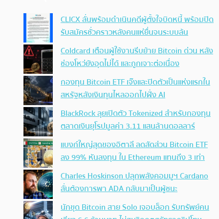
CLICX ลั่นพร้อมดำเนินคดีผู้ตั้งใจบิดหนี้ พร้อมปิด
รับสมัครชั่วคราวหลังคนแห่ยื่นจนระบบล้น
Coldcard เตือนผู้ใช้งานรีบย้าย Bitcoin ด่วน หลัง
ช่องโหว่ยังอุดไม่ได้ และถูกเจาะต่อเนื่อง
กองทุน Bitcoin ETF เจ๊งและปิดตัวเป็นแห่งแรกใน
สหรัฐหลังเงินทุนไหลออกไปฝั่ง AI
BlackRock ลุยเปิดตัว Tokenized สำหรับกองทุน
ตลาดเงินยุโรปมูลค่า 3.11 แสนล้านดอลลาร์
แบงก์ใหญ่สุดของอิตาลี ลดสัดส่วน Bitcoin ETF
ลง 99% หันลงทุน ใน Ethereum แทนถึง 3 เท่า
Charles Hoskinson ปลุกพลังคอมมูฯ Cardano
ลั่นต้องการพา ADA กลับมาเป็นผู้ชนะ
นักขุด Bitcoin สาย Solo เจอบล็อก รับทรัพย์คน