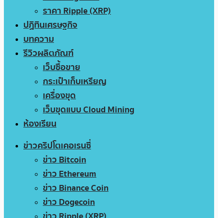
ราคา Ripple (XRP)
ปฏิทินเศรษฐกิจ
บทความ
รีวิวผลิตภัณฑ์
เว็บซื้อขาย
กระเป๋าเก็บเหรียญ
เครื่องขุด
เว็บขุดแบบ Cloud Mining
ห้องเรียน
ข่าวคริปโตเคอเรนซี่
ข่าว Bitcoin
ข่าว Ethereum
ข่าว Binance Coin
ข่าว Dogecoin
ข่าว Ripple (XRP)