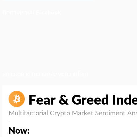
ติดตามเราบน Facebook
สภาวะตลาด (ความกลัว vs ความโลภ)