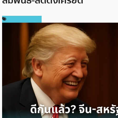
สัมพันธ์-ลดตึงเครียด
กฎหมายและรัฐบาล