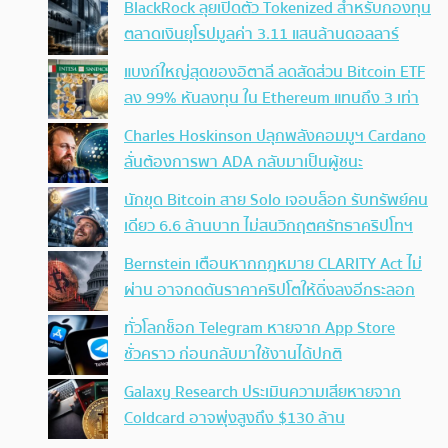
BlackRock ลุยเปิดตัว Tokenized สำหรับกองทุน
ตลาดเงินยุโรปมูลค่า 3.11 แสนล้านดอลลาร์
แบงก์ใหญ่สุดของอิตาลี ลดสัดส่วน Bitcoin ETF
ลง 99% หันลงทุน ใน Ethereum แทนถึง 3 เท่า
Charles Hoskinson ปลุกพลังคอมมูฯ Cardano
ลั่นต้องการพา ADA กลับมาเป็นผู้ชนะ
นักขุด Bitcoin สาย Solo เจอบล็อก รับทรัพย์คน
เดียว 6.6 ล้านบาท ไม่สนวิกฤตศรัทธาคริปโทฯ
Bernstein เตือนหากกฎหมาย CLARITY Act ไม่
ผ่าน อาจกดดันราคาคริปโตให้ดิ่งลงอีกระลอก
ทั่วโลกช็อก Telegram หายจาก App Store
ชั่วคราว ก่อนกลับมาใช้งานได้ปกติ
Galaxy Research ประเมินความเสียหายจาก
Coldcard อาจพุ่งสูงถึง $130 ล้าน