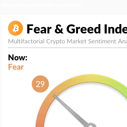
สภาวะตลาด (ความกลัว vs ความโลภ)