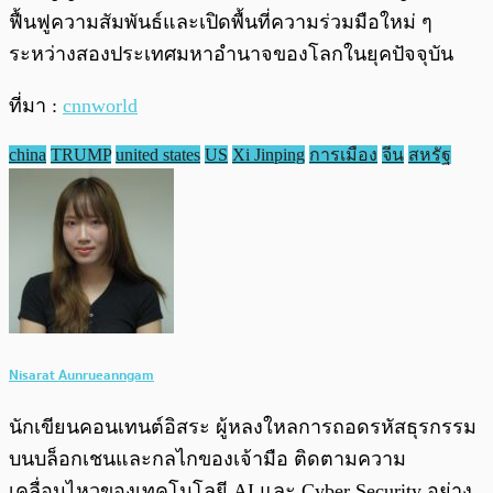
ฟื้นฟูความสัมพันธ์และเปิดพื้นที่ความร่วมมือใหม่ ๆ
ระหว่างสองประเทศมหาอำนาจของโลกในยุคปัจจุบัน
ที่มา :
cnnworld
china
TRUMP
united states
US
Xi Jinping
การเมือง
จีน
สหรัฐ
Nisarat Aunrueanngam
นักเขียนคอนเทนต์อิสระ ผู้หลงใหลการถอดรหัสธุรกรรม
บนบล็อกเชนและกลไกของเจ้ามือ ติดตามความ
เคลื่อนไหวของเทคโนโลยี AI และ Cyber Security อย่าง