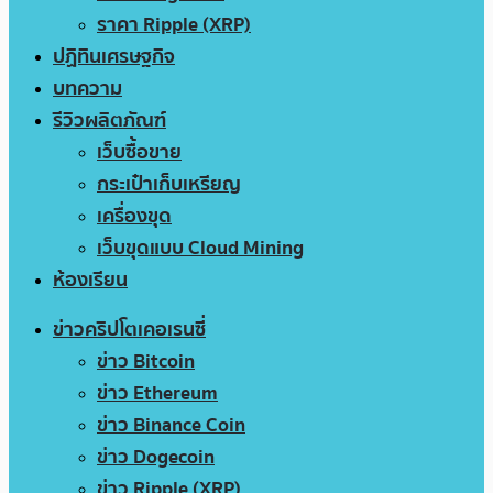
ราคา Ripple (XRP)
ปฏิทินเศรษฐกิจ
บทความ
รีวิวผลิตภัณฑ์
เว็บซื้อขาย
กระเป๋าเก็บเหรียญ
เครื่องขุด
เว็บขุดแบบ Cloud Mining
ห้องเรียน
ข่าวคริปโตเคอเรนซี่
ข่าว Bitcoin
ข่าว Ethereum
ข่าว Binance Coin
ข่าว Dogecoin
ข่าว Ripple (XRP)