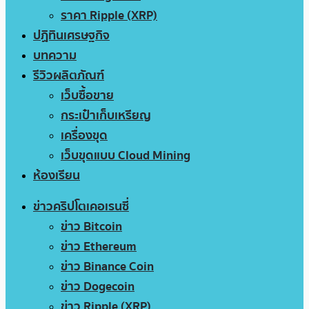
ราคา Ripple (XRP)
ปฏิทินเศรษฐกิจ
บทความ
รีวิวผลิตภัณฑ์
เว็บซื้อขาย
กระเป๋าเก็บเหรียญ
เครื่องขุด
เว็บขุดแบบ Cloud Mining
ห้องเรียน
ข่าวคริปโตเคอเรนซี่
ข่าว Bitcoin
ข่าว Ethereum
ข่าว Binance Coin
ข่าว Dogecoin
ข่าว Ripple (XRP)