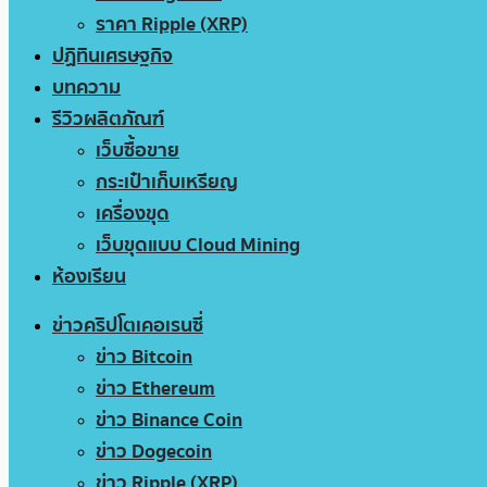
ราคา Ripple (XRP)
ปฏิทินเศรษฐกิจ
บทความ
รีวิวผลิตภัณฑ์
เว็บซื้อขาย
กระเป๋าเก็บเหรียญ
เครื่องขุด
เว็บขุดแบบ Cloud Mining
ห้องเรียน
ข่าวคริปโตเคอเรนซี่
ข่าว Bitcoin
ข่าว Ethereum
ข่าว Binance Coin
ข่าว Dogecoin
ข่าว Ripple (XRP)