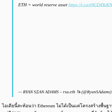
ETH = world reserve asset
https://t.co/e9GD4YeK
— RYAN SΞAN ADAMS – rsa.eth 🦄 (@RyanSAdams
ไอเดียนี้สะท้อนว่า Ethereum ไม่ได้เป็นแค่โครงสร้างพื้น