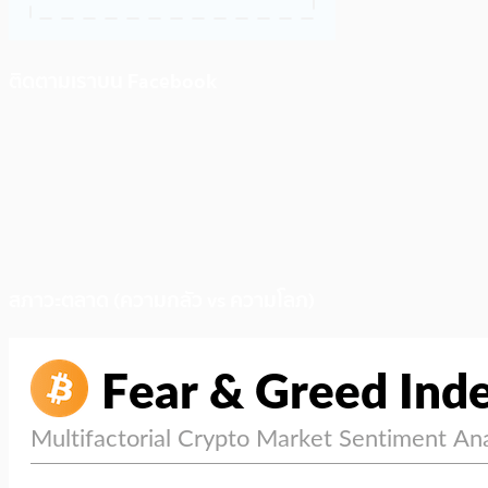
ติดตามเราบน Facebook
สภาวะตลาด (ความกลัว vs ความโลภ)