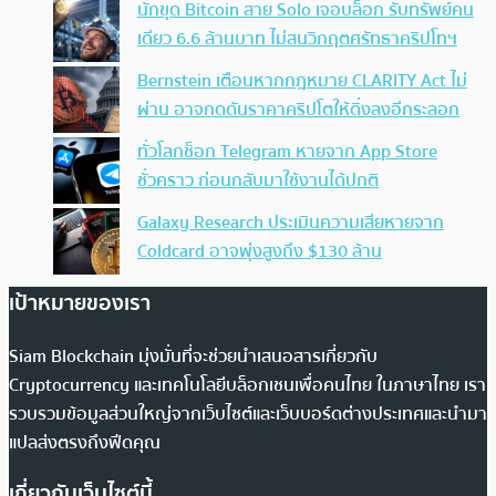
นักขุด Bitcoin สาย Solo เจอบล็อก รับทรัพย์คน
เดียว 6.6 ล้านบาท ไม่สนวิกฤตศรัทธาคริปโทฯ
Bernstein เตือนหากกฎหมาย CLARITY Act ไม่
ผ่าน อาจกดดันราคาคริปโตให้ดิ่งลงอีกระลอก
ทั่วโลกช็อก Telegram หายจาก App Store
ชั่วคราว ก่อนกลับมาใช้งานได้ปกติ
Galaxy Research ประเมินความเสียหายจาก
Coldcard อาจพุ่งสูงถึง $130 ล้าน
เป้าหมายของเรา
Siam Blockchain มุ่งมั่นที่จะช่วยนำเสนอสารเกี่ยวกับ
Cryptocurrency และเทคโนโลยีบล็อกเชนเพื่อคนไทย ในภาษาไทย เรา
รวบรวมข้อมูลส่วนใหญ่จากเว็บไซต์และเว็บบอร์ดต่างประเทศและนำมา
แปลส่งตรงถึงฟีดคุณ
เกี่ยวกับเว็บไซต์นี้