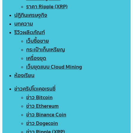
ราคา Ripple (XRP)
ปฏิทินเศรษฐกิจ
บทความ
รีวิวผลิตภัณฑ์
เว็บซื้อขาย
กระเป๋าเก็บเหรียญ
เครื่องขุด
เว็บขุดแบบ Cloud Mining
ห้องเรียน
ข่าวคริปโตเคอเรนซี่
ข่าว Bitcoin
ข่าว Ethereum
ข่าว Binance Coin
ข่าว Dogecoin
ข่าว Ripple (XRP)