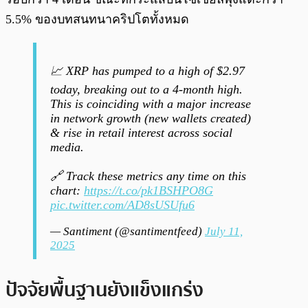
5.5% ของบทสนทนาคริปโตทั้งหมด
📈 XRP has pumped to a high of $2.97
today, breaking out to a 4-month high.
This is coinciding with a major increase
in network growth (new wallets created)
& rise in retail interest across social
media.
🔗 Track these metrics any time on this
chart:
https://t.co/pk1BSHPO8G
pic.twitter.com/AD8sUSUfu6
— Santiment (@santimentfeed)
July 11,
2025
ปัจจัยพื้นฐานยังแข็งแกร่ง