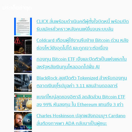
ประเด็นล่าสุด
CLICX ลั่นพร้อมดำเนินคดีผู้ตั้งใจบิดหนี้ พร้อมปิด
รับสมัครชั่วคราวหลังคนแห่ยื่นจนระบบล้น
Coldcard เตือนผู้ใช้งานรีบย้าย Bitcoin ด่วน หลัง
ช่องโหว่ยังอุดไม่ได้ และถูกเจาะต่อเนื่อง
กองทุน Bitcoin ETF เจ๊งและปิดตัวเป็นแห่งแรกใน
สหรัฐหลังเงินทุนไหลออกไปฝั่ง AI
BlackRock ลุยเปิดตัว Tokenized สำหรับกองทุน
ตลาดเงินยุโรปมูลค่า 3.11 แสนล้านดอลลาร์
แบงก์ใหญ่สุดของอิตาลี ลดสัดส่วน Bitcoin ETF
ลง 99% หันลงทุน ใน Ethereum แทนถึง 3 เท่า
Charles Hoskinson ปลุกพลังคอมมูฯ Cardano
ลั่นต้องการพา ADA กลับมาเป็นผู้ชนะ