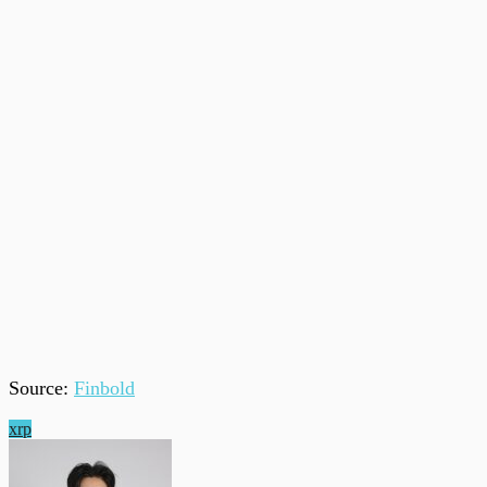
Source:
Finbold
xrp