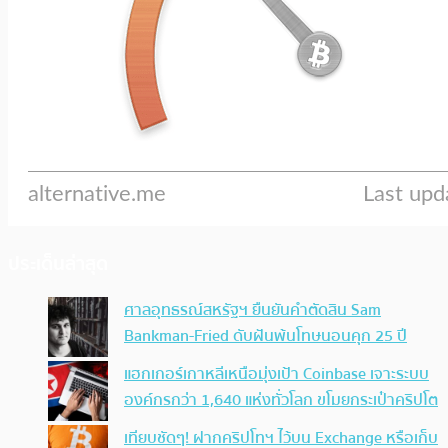
ประเด็นล่าสุด
ศาลอุทธรณ์สหรัฐฯ ยืนยันคำตัดสิน Sam
Bankman-Fried ดับฝันพ้นโทษนอนคุก 25 ปี
แฮกเกอร์เกาหลีเหนือมุ่งเป้า Coinbase เจาะระบบ
องค์กรกว่า 1,640 แห่งทั่วโลก ขโมยกระเป๋าคริปโต
เทียบชัดๆ! ฝากคริปโทฯ ไว้บน Exchange หรือเก็บ