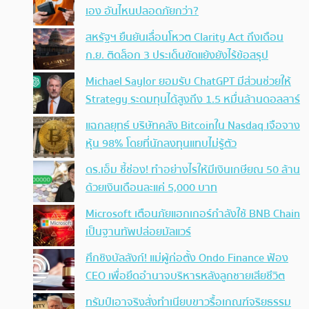
เอง อันไหนปลอดภัยกว่า?
สหรัฐฯ ยืนยันเลื่อนโหวต Clarity Act ถึงเดือน
ก.ย. ติดล็อก 3 ประเด็นขัดแย้งยังไร้ข้อสรุป
Michael Saylor ยอมรับ ChatGPT มีส่วนช่วยให้
Strategy ระดมทุนได้สูงถึง 1.5 หมื่นล้านดอลลาร์
แฉกลยุทธ์ บริษัทคลัง Bitcoinใน Nasdaq เจือจาง
หุ้น 98% โดยที่นักลงทุนแทบไม่รู้ตัว
ดร.เอ็ม ชี้ช่อง! ทำอย่างไรให้มีเงินเกษียณ 50 ล้าน
ด้วยเงินเดือนละแค่ 5,000 บาท
Microsoft เตือนภัยแฮกเกอร์กำลังใช้ BNB Chain
เป็นฐานทัพปล่อยมัลแวร์
ศึกชิงบัลลังก์! แม่ผู้ก่อตั้ง Ondo Finance ฟ้อง
CEO เพื่อยึดอำนาจบริหารหลังลูกชายเสียชีวิต
ทรัมป์เอาจริง สั่งทำเนียบขาวรื้อเกณฑ์จริยธรรม