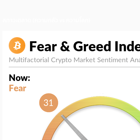
สภาวะตลาด (ความกลัว vs ความโลภ)