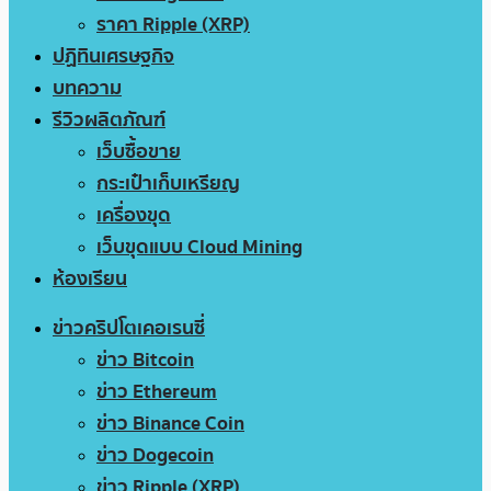
ราคา Ripple (XRP)
ปฏิทินเศรษฐกิจ
บทความ
รีวิวผลิตภัณฑ์
เว็บซื้อขาย
กระเป๋าเก็บเหรียญ
เครื่องขุด
เว็บขุดแบบ Cloud Mining
ห้องเรียน
ข่าวคริปโตเคอเรนซี่
ข่าว Bitcoin
ข่าว Ethereum
ข่าว Binance Coin
ข่าว Dogecoin
ข่าว Ripple (XRP)