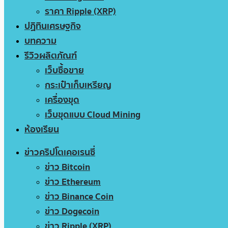
ราคา Ripple (XRP)
ปฏิทินเศรษฐกิจ
บทความ
รีวิวผลิตภัณฑ์
เว็บซื้อขาย
กระเป๋าเก็บเหรียญ
เครื่องขุด
เว็บขุดแบบ Cloud Mining
ห้องเรียน
ข่าวคริปโตเคอเรนซี่
ข่าว Bitcoin
ข่าว Ethereum
ข่าว Binance Coin
ข่าว Dogecoin
ข่าว Ripple (XRP)