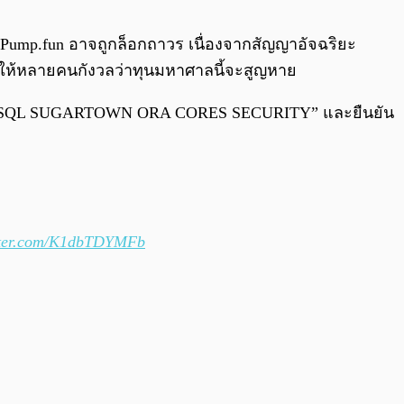
0:00
/
0:00
ง Pump.fun อาจถูกล็อกถาวร เนื่องจากสัญญาอัจฉริยะ
ทำให้หลายคนกังวลว่าทุนมหาศาลนี้จะสูญหาย
ค “JSON SQL SUGARTOWN ORA CORES SECURITY” และยืนยัน
itter.com/K1dbTDYMFb