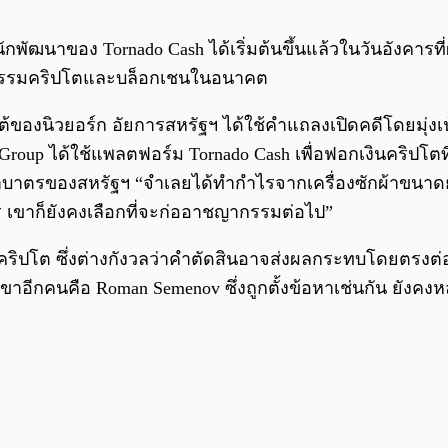
พัฒนาของ Tornado Cash ได้เริ่มต้นขึ้นแล้วในวันอังคารที
าหกรรมคริปโตและบล็อกเชนในอนาคต
้ของนิวยอร์ก อัยการสหรัฐฯ ได้ใช้คำแถลงเปิดคดีโดยมุ่งเน
roup ได้ใช้แพลตฟอร์ม Tornado Cash เพื่อฟอกเงินคริปโตที่
่ำบาตรของสหรัฐฯ “จำเลยได้ทำกำไรจากเครื่องซักผ้าขนาดยั
กร เขาก็ยังคงเลือกที่จะก่ออาชญากรรมต่อไป”
คริปโต ซึ่งต่างกังวลว่าคำตัดสินอาจส่งผลกระทบโดยตร
ขาอีกคนคือ Roman Semenov ซึ่งถูกตั้งข้อหาเช่นกัน ยังคงห