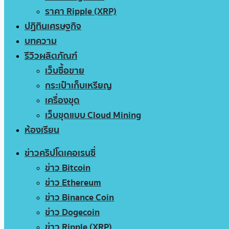
ราคา Ripple (XRP)
ปฏิทินเศรษฐกิจ
บทความ
รีวิวผลิตภัณฑ์
เว็บซื้อขาย
กระเป๋าเก็บเหรียญ
เครื่องขุด
เว็บขุดแบบ Cloud Mining
ห้องเรียน
ข่าวคริปโตเคอเรนซี่
ข่าว Bitcoin
ข่าว Ethereum
ข่าว Binance Coin
ข่าว Dogecoin
ข่าว Ripple (XRP)