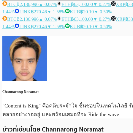
BTC
฿2,136,996
▲ 0.07%
ETH
฿63,100.00
▼ 0.27%
XRP
฿33
1.44%
LINK
฿270.46
▼ 1.58%
KUB
฿20.10
▼ 0.50%
BTC
฿2,136,996
▲ 0.07%
ETH
฿63,100.00
▼ 0.27%
XRP
฿33
1.44%
LINK
฿270.46
▼ 1.58%
KUB
฿20.10
▼ 0.50%
Channarong Noramat
"Content is King" คือคติประจำใจ ชื่นชอบในเทคโนโลยี รั
หลายอย่างรออยู่ และพร้อมเสมอที่จะ Ride the wave
ข่าวที่เขียนโดย Channarong Noramat