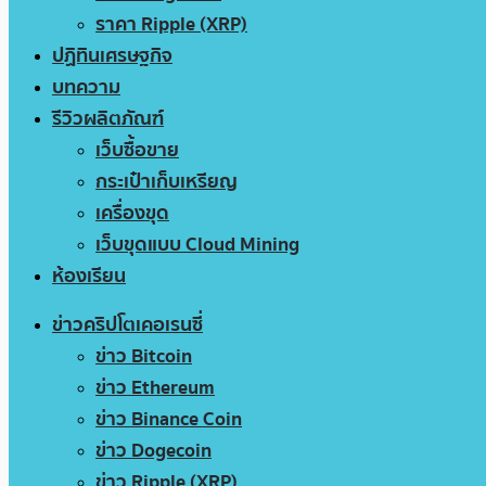
ราคา Ripple (XRP)
ปฏิทินเศรษฐกิจ
บทความ
รีวิวผลิตภัณฑ์
เว็บซื้อขาย
กระเป๋าเก็บเหรียญ
เครื่องขุด
เว็บขุดแบบ Cloud Mining
ห้องเรียน
ข่าวคริปโตเคอเรนซี่
ข่าว Bitcoin
ข่าว Ethereum
ข่าว Binance Coin
ข่าว Dogecoin
ข่าว Ripple (XRP)