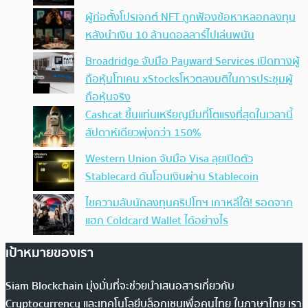
ผู้ก่อตั้งโปรเจกต์ NFT ถูกฟ้องข้อหาหลอกลงทุน
หลังนำเงิน 10 ล้านดอลลาร์ไปเล่นพนัน
Broadridge จับมือ Payward Services เปิดทางผู้
ถือหุ้นโทเคน xStocksโหวตลงมติในการประชุมผู้
ถือหุ้นจริง
Cashcat ขึ้นแท่นเหรียญมีมที่โตแรงที่สุดในเวลานี้
สัปดาห์เดียวพุ่งกว่า 150%
Western Union จับมือ Visa ลุยเปิดตัว
Stablecard ดันโอนเงินผ่าน Stablecoin
ไขความลับนักลงทุนคริปโทฯ เกาหลีใต้! รอดจาก
แฮก Coldcard Wallet ได้อย่างไร
เป้าหมายของเรา
Siam Blockchain มุ่งมั่นที่จะช่วยนำเสนอสารเกี่ยวกับ
Cryptocurrency และเทคโนโลยีบล็อกเชนเพื่อคนไทย ในภาษาไทย เรา