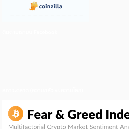
ติดตามเราบน Facebook
สภาวะตลาด (ความกลัว vs ความโลภ)