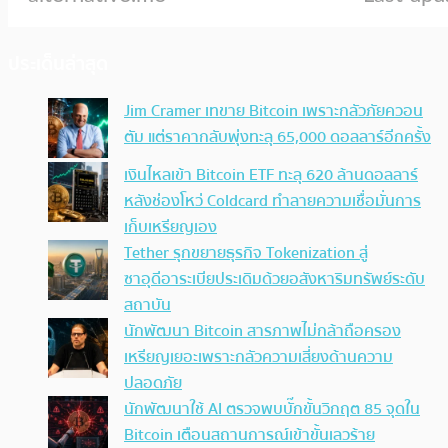
ประเด็นล่าสุด
Jim Cramer เทขาย Bitcoin เพราะกลัวภัยควอน
ตัม แต่ราคากลับพุ่งทะลุ 65,000 ดอลลาร์อีกครั้ง
เงินไหลเข้า Bitcoin ETF ทะลุ 620 ล้านดอลลาร์
หลังช่องโหว่ Coldcard ทำลายความเชื่อมั่นการ
เก็บเหรียญเอง
Tether รุกขยายธุรกิจ Tokenization สู่
ซาอุดีอาระเบียประเดิมด้วยอสังหาริมทรัพย์ระดับ
สถาบัน
นักพัฒนา Bitcoin สารภาพไม่กล้าถือครอง
เหรียญเยอะเพราะกลัวความเสี่ยงด้านความ
ปลอดภัย
นักพัฒนาใช้ AI ตรวจพบบั๊กขั้นวิกฤต 85 จุดใน
Bitcoin เตือนสถานการณ์เข้าขั้นเลวร้าย