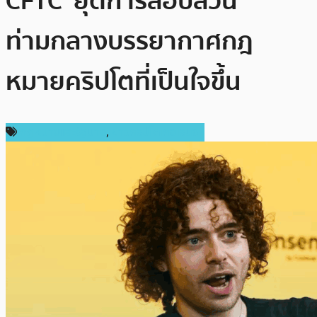
CFTC ‘ยุติการสอบสวน’
ท่ามกลางบรรยากาศกฎ
หมายคริปโตที่เป็นใจขึ้น
กฎหมายและรัฐบาล
,
ข่าวคริปโตเคอเรนซี่