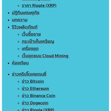
ราคา Ripple (XRP)
ปฏิทินเศรษฐกิจ
บทความ
รีวิวผลิตภัณฑ์
เว็บซื้อขาย
กระเป๋าเก็บเหรียญ
เครื่องขุด
เว็บขุดแบบ Cloud Mining
ห้องเรียน
ข่าวคริปโตเคอเรนซี่
ข่าว Bitcoin
ข่าว Ethereum
ข่าว Binance Coin
ข่าว Dogecoin
ข่าว Ripple (XRP)