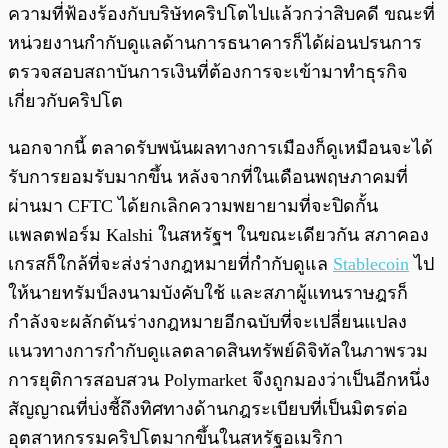
ความที่ฟ้องร้องกับบริษัทคริปโตไปแล้วกว่าสิบคดี ขณะที่
หน่วยงานกำกับดูแลด้านการธนาคารก็ได้ผ่อนปรนการ
ตรวจสอบสถาบันการเงินที่ต้องการจะเข้ามาทำธุรกิจ
เกี่ยวกับคริปโต
นอกจากนี้ ตลาดรับพนันผลทางการเมืองก็ดูเหมือนจะได้
รับการยอมรับมากขึ้น หลังจากที่ในเดือนพฤษภาคมที่
ผ่านมา CFTC ได้ยกเลิกความพยายามที่จะปิดกั้น
แพลตฟอร์ม Kalshi ในสหรัฐฯ ในขณะเดียวกัน สภาคอง
เกรสก็ใกล้ที่จะส่งร่างกฎหมายที่กำกับดูแล
Stablecoin
ไป
ให้นายทรัมป์ลงนามบังคับใช้ และสภาผู้แทนราษฎรก็
กำลังจะผลักดันร่างกฎหมายอีกฉบับที่จะเปลี่ยนแปลง
แนวทางการกำกับดูแลตลาดสินทรัพย์ดิจิทัลในภาพรวม
การยุติการสอบสวน Polymarket จึงถูกมองว่าเป็นอีกหนึ่ง
สัญญาณที่บ่งชี้ถึงทิศทางด้านกฎระเบียบที่เป็นมิตรต่อ
อุตสาหกรรมคริปโตมากขึ้นในสหรัฐอเมริกา