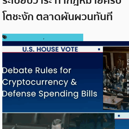
ระเบียบวาระ ทำกฎหมายคริป
โตชะงัก ตลาดผันผวนทันที
กฎหมายและรัฐบาล
,
ข่าวคริปโตเคอเรนซี่