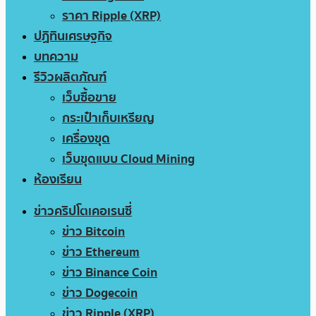
ราคา Ripple (XRP)
ปฏิทินเศรษฐกิจ
บทความ
รีวิวผลิตภัณฑ์
เว็บซื้อขาย
กระเป๋าเก็บเหรียญ
เครื่องขุด
เว็บขุดแบบ Cloud Mining
ห้องเรียน
ข่าวคริปโตเคอเรนซี่
ข่าว Bitcoin
ข่าว Ethereum
ข่าว Binance Coin
ข่าว Dogecoin
ข่าว Ripple (XRP)