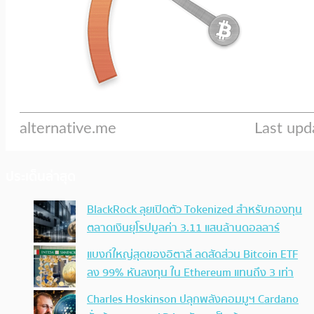
ประเด็นล่าสุด
BlackRock ลุยเปิดตัว Tokenized สำหรับกองทุน
ตลาดเงินยุโรปมูลค่า 3.11 แสนล้านดอลลาร์
แบงก์ใหญ่สุดของอิตาลี ลดสัดส่วน Bitcoin ETF
ลง 99% หันลงทุน ใน Ethereum แทนถึง 3 เท่า
Charles Hoskinson ปลุกพลังคอมมูฯ Cardano