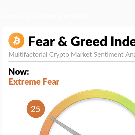
สภาวะตลาด (ความกลัว vs ความโลภ)