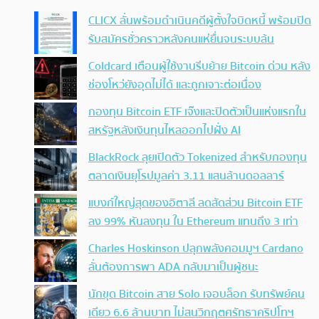
CLICX ลั่นพร้อมดำเนินคดีผู้ตั้งใจบิดหนี้ พร้อมปิด
รับสมัครชั่วคราวหลังคนแห่ยื่นจนระบบล้น
Coldcard เตือนผู้ใช้งานรีบย้าย Bitcoin ด่วน หลัง
ช่องโหว่ยังอุดไม่ได้ และถูกเจาะต่อเนื่อง
กองทุน Bitcoin ETF เจ๊งและปิดตัวเป็นแห่งแรกใน
สหรัฐหลังเงินทุนไหลออกไปฝั่ง AI
BlackRock ลุยเปิดตัว Tokenized สำหรับกองทุน
ตลาดเงินยุโรปมูลค่า 3.11 แสนล้านดอลลาร์
แบงก์ใหญ่สุดของอิตาลี ลดสัดส่วน Bitcoin ETF
ลง 99% หันลงทุน ใน Ethereum แทนถึง 3 เท่า
Charles Hoskinson ปลุกพลังคอมมูฯ Cardano
ลั่นต้องการพา ADA กลับมาเป็นผู้ชนะ
นักขุด Bitcoin สาย Solo เจอบล็อก รับทรัพย์คน
เดียว 6.6 ล้านบาท ไม่สนวิกฤตศรัทธาคริปโทฯ