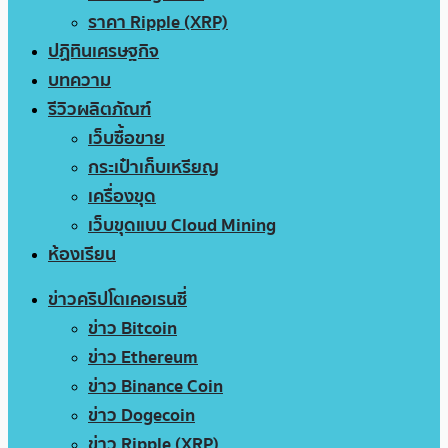
ราคา Ripple (XRP)
ปฏิทินเศรษฐกิจ
บทความ
รีวิวผลิตภัณฑ์
เว็บซื้อขาย
กระเป๋าเก็บเหรียญ
เครื่องขุด
เว็บขุดแบบ Cloud Mining
ห้องเรียน
ข่าวคริปโตเคอเรนซี่
ข่าว Bitcoin
ข่าว Ethereum
ข่าว Binance Coin
ข่าว Dogecoin
ข่าว Ripple (XRP)