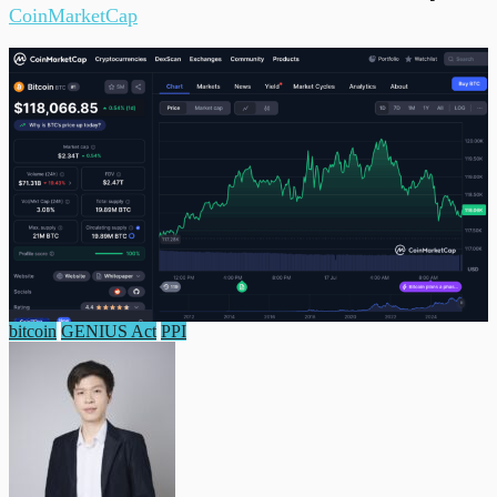
CoinMarketCap
bitcoin
GENIUS Act
PPI