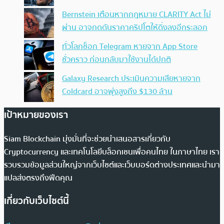
Bernstein เตือนหากกฎหมาย CLARITY Act ไม่
ผ่าน อาจกดดันราคาคริปโตให้ดิ่งลงอีกระลอก
ทั่วโลกช็อก Telegram หายจาก App Store
ชั่วคราว ก่อนกลับมาใช้งานได้ปกติ
Galaxy Research ประเมินความเสียหายจาก
Coldcard อาจพุ่งสูงถึง $130 ล้าน
เป้าหมายของเรา
Siam Blockchain มุ่งมั่นที่จะช่วยนำเสนอสารเกี่ยวกับ
Cryptocurrency และเทคโนโลยีบล็อกเชนเพื่อคนไทย ในภาษาไทย เรา
รวบรวมข้อมูลส่วนใหญ่จากเว็บไซต์และเว็บบอร์ดต่างประเทศและนำมา
แปลส่งตรงถึงฟีดคุณ
เกี่ยวกับเว็บไซต์นี้