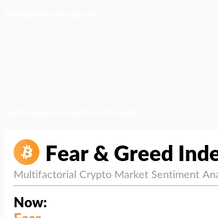
ติดตามเราบน Facebook
สภาวะตลาด (ความกลัว vs ความโลภ)