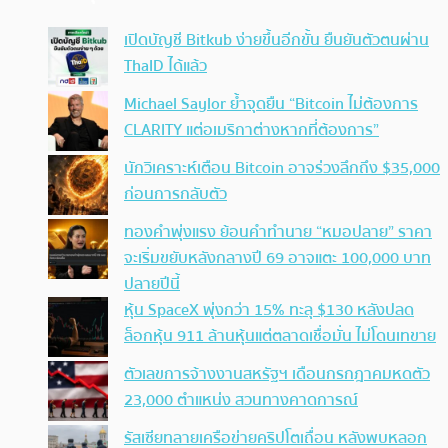
เปิดบัญชี Bitkub ง่ายขึ้นอีกขั้น ยืนยันตัวตนผ่าน
ThaID ได้แล้ว
Michael Saylor ย้ำจุดยืน “Bitcoin ไม่ต้องการ
CLARITY แต่อเมริกาต่างหากที่ต้องการ”
นักวิเคราะห์เตือน Bitcoin อาจร่วงลึกถึง $35,000
ก่อนการกลับตัว
ทองคำพุ่งแรง ย้อนคำทำนาย “หมอปลาย” ราคา
จะเริ่มขยับหลังกลางปี 69 อาจแตะ 100,000 บาท
ปลายปีนี้
หุ้น SpaceX พุ่งกว่า 15% ทะลุ $130 หลังปลด
ล็อกหุ้น 911 ล้านหุ้นแต่ตลาดเชื่อมั่น ไม่โดนเทขาย
ตัวเลขการจ้างงานสหรัฐฯ เดือนกรกฎาคมหดตัว
23,000 ตำแหน่ง สวนทางคาดการณ์
รัสเซียทลายเครือข่ายคริปโตเถื่อน หลังพบหลอก