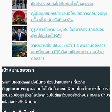
เงินประชาชนส่งไปเป็นท่อน้ำเลี้ยงยูเครน
ญี่ปุ่นคุมเข้มคริปโต เสนอให้ชะลอการถอนเงินทุก
ครั้ง เพื่อสกัดแก๊งมิจฉาชีพ
กูรูชี้ การใช้งาน Crypto ในอนาคตจะราบรื่นจน
ผู้คนใช้อย่างไม่รู้ตัว
วาฬกว้านซื้อ Bitcoin กว่า 1.2 พันล้านดอลลาร์
ขณะที่กองทุน ETF ดึงดูดเงินทุนกว่า 750 ล้าน
ดอลลาร์
เป้าหมายของเรา
Siam Blockchain มุ่งมั่นที่จะช่วยนำเสนอสารเกี่ยวกับ
Cryptocurrency และเทคโนโลยีบล็อกเชนเพื่อคนไทย ในภาษาไทย เรา
รวบรวมข้อมูลส่วนใหญ่จากเว็บไซต์และเว็บบอร์ดต่างประเทศและนำมา
แปลส่งตรงถึงฟีดคุณ