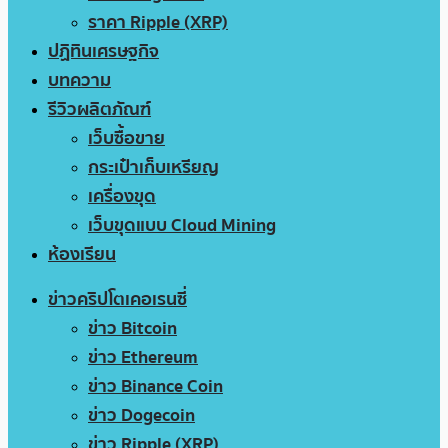
ราคา Ripple (XRP)
ปฏิทินเศรษฐกิจ
บทความ
รีวิวผลิตภัณฑ์
เว็บซื้อขาย
กระเป๋าเก็บเหรียญ
เครื่องขุด
เว็บขุดแบบ Cloud Mining
ห้องเรียน
ข่าวคริปโตเคอเรนซี่
ข่าว Bitcoin
ข่าว Ethereum
ข่าว Binance Coin
ข่าว Dogecoin
ข่าว Ripple (XRP)