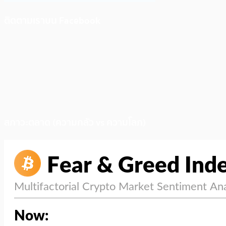
ติดตามเราบน Facebook
สภาวะตลาด (ความกลัว vs ความโลภ)