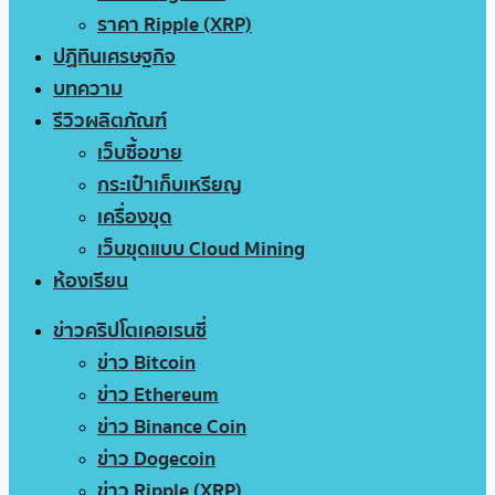
ราคา Ripple (XRP)
ปฏิทินเศรษฐกิจ
บทความ
รีวิวผลิตภัณฑ์
เว็บซื้อขาย
กระเป๋าเก็บเหรียญ
เครื่องขุด
เว็บขุดแบบ Cloud Mining
ห้องเรียน
ข่าวคริปโตเคอเรนซี่
ข่าว Bitcoin
ข่าว Ethereum
ข่าว Binance Coin
ข่าว Dogecoin
ข่าว Ripple (XRP)