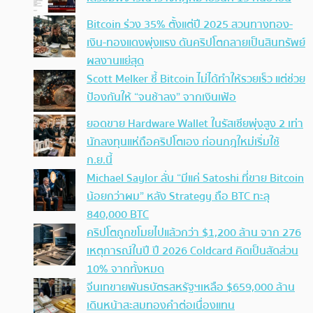
Bitcoin ร่วง 35% ตั้งแต่ปี 2025 สวนทางทอง-
เงิน-ทองแดงพุ่งแรง ดันคริปโตกลายเป็นสินทรัพย์
ผลงานแย่สุด
Scott Melker ชี้ Bitcoin ไม่ได้ทำให้รวยเร็ว แต่ช่วย
ป้องกันให้ “จนช้าลง” จากเงินเฟ้อ
ยอดขาย Hardware Wallet ในรัสเซียพุ่งสูง 2 เท่า
นักลงทุนแห่ถือคริปโตเอง ก่อนกฎใหม่เริ่มใช้
ก.ย.นี้
Michael Saylor ลั่น “มีแค่ Satoshi ที่ขาย Bitcoin
น้อยกว่าผม” หลัง Strategy ถือ BTC ทะลุ
840,000 BTC
คริปโตถูกขโมยไปแล้วกว่า $1,200 ล้าน จาก 276
เหตุการณ์ในปี ปี 2026 Coldcard คิดเป็นสัดส่วน
10% จากทั้งหมด
จีนเทขายพันธบัตรสหรัฐฯเหลือ $659,000 ล้าน
เดินหน้าสะสมทองคำต่อเนื่องแทน