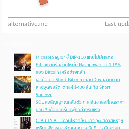
ประเด็นล่าสุด
Michael Saylor ชี้ BIP-110 แทบไม่มีผลต่อ
Bitcoin เครือข่ายใหม่มี Hashpower แค่ 0.15%
ของ Bitcoin เครือข่ายหลัก
เจ้ามือเปิด Short Bitcoin เกือบ 2 พันล้านบาท
ห่างจุดพอร์ตแตกแค่ $400 ลุ้นเกิด Short
Squeeze
SOL ส่งสัญญาณกลับตัว ทะลุเส้นขาลงที่กดราคา
นาน 3 เดือน เตรียมพุ่งอย่างรุนแรง
CLARITY Act ได้วันโหวตใหม่แล้ว วุฒิสภาสหรัฐฯ
เตรียมพิจารณาร่างกฎหมายวันที่ 15 กันยายน