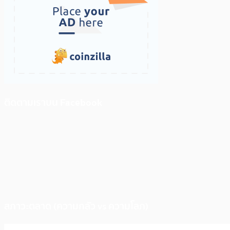
ติดตามเราบน Facebook
สภาวะตลาด (ความกลัว vs ความโลภ)