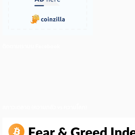
ติดตามเราบน Facebook
สภาวะตลาด (ความกลัว vs ความโลภ)