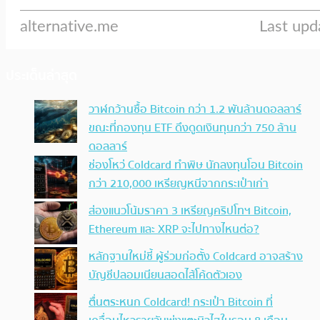
ประเด็นล่าสุด
วาฬกว้านซื้อ Bitcoin กว่า 1.2 พันล้านดอลลาร์
ขณะที่กองทุน ETF ดึงดูดเงินทุนกว่า 750 ล้าน
ดอลลาร์
ช่องโหว่ Coldcard ทำพิษ นักลงทุนโอน Bitcoin
กว่า 210,000 เหรียญหนีจากกระเป๋าเก่า
ส่องแนวโน้มราคา 3 เหรียญคริปโทฯ Bitcoin,
Ethereum และ XRP จะไปทางไหนต่อ?
หลักฐานใหม่ชี้ ผู้ร่วมก่อตั้ง Coldcard อาจสร้าง
บัญชีปลอมเนียนสอดไส้โค้ดตัวเอง
ตื่นตระหนก Coldcard! กระเป๋า Bitcoin ที่