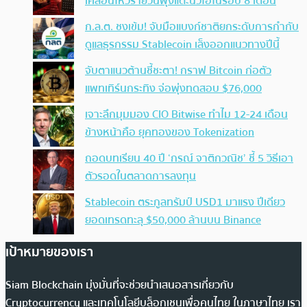
เคลื่อนไหวรายวันพุ่งแตะนิวไฮในรอบ 8 เดือน
ก.ล.ต. ชงเข้ม! จับมือแบงก์ชาติยกระดับการกำกับ
ดูแลธุรกรรม Stablecoin เล็งออกแนวทางปีนี้
จับตาแนวต้านชี้ชะตา! กราฟ Bitcoin ก่อตัว
แพทเทิร์นกระทิง จ่อพุ่งทดสอบ $76,000
เจาะลึกมุมมอง CIO Bitwise ทำไม 12-24 เดือน
ข้างหน้าคือ ยุคทองของ Tokenization
ถอดบทเรียน 40 ปี ‘กรณ์ จาติกวณิช’ ชี้ 5 วิธีเอา
ตัวรอดในตลาดการลงทุน
Stablecoin ตระกูลทรัมป์ USD1 มาแรง ปีเดียว
ยอดเทรดทะลุ $50,000 ล้านบน Binance
เป้าหมายของเรา
Siam Blockchain มุ่งมั่นที่จะช่วยนำเสนอสารเกี่ยวกับ
Cryptocurrency และเทคโนโลยีบล็อกเชนเพื่อคนไทย ในภาษาไทย เรา