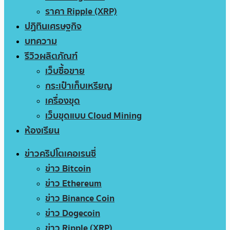
ราคา Ripple (XRP)
ปฏิทินเศรษฐกิจ
บทความ
รีวิวผลิตภัณฑ์
เว็บซื้อขาย
กระเป๋าเก็บเหรียญ
เครื่องขุด
เว็บขุดแบบ Cloud Mining
ห้องเรียน
ข่าวคริปโตเคอเรนซี่
ข่าว Bitcoin
ข่าว Ethereum
ข่าว Binance Coin
ข่าว Dogecoin
ข่าว Ripple (XRP)