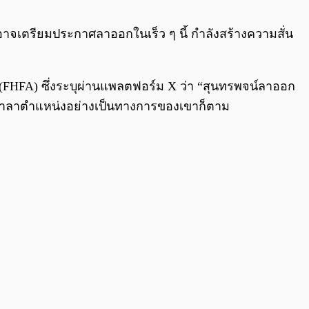
0:00
/
0:00
าจเตรียมประกาศลาออกในเร็ว ๆ นี้ กำลังสร้างความสั่น
ฯ (FHFA) ซึ่งระบุผ่านแพลตฟอร์ม X ว่า “สุนทรพจน์ลาออก
าศอำลาตำแหน่งอย่างเป็นทางการของเขาก็ตาม