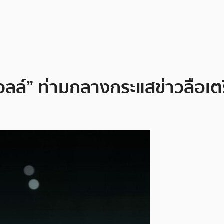
ล์” ท่ามกลางกระแสข่าวลือเตรี