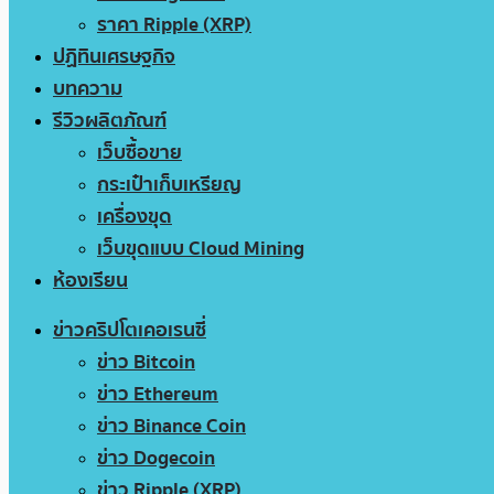
ราคา Ripple (XRP)
ปฏิทินเศรษฐกิจ
บทความ
รีวิวผลิตภัณฑ์
เว็บซื้อขาย
กระเป๋าเก็บเหรียญ
เครื่องขุด
เว็บขุดแบบ Cloud Mining
ห้องเรียน
ข่าวคริปโตเคอเรนซี่
ข่าว Bitcoin
ข่าว Ethereum
ข่าว Binance Coin
ข่าว Dogecoin
ข่าว Ripple (XRP)