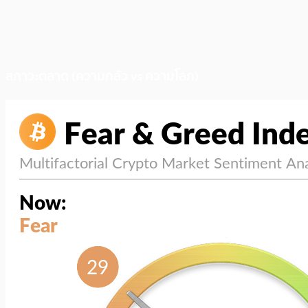
สภาวะตลาด (ความกลัว vs ความโลภ)