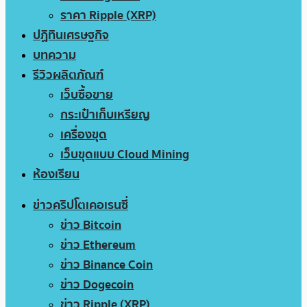
ราคา Ripple (XRP)
ปฏิทินเศรษฐกิจ
บทความ
รีวิวผลิตภัณฑ์
เว็บซื้อขาย
กระเป๋าเก็บเหรียญ
เครื่องขุด
เว็บขุดแบบ Cloud Mining
ห้องเรียน
ข่าวคริปโตเคอเรนซี่
ข่าว Bitcoin
ข่าว Ethereum
ข่าว Binance Coin
ข่าว Dogecoin
ข่าว Ripple (XRP)