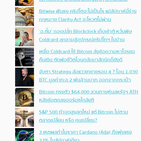
Bitwise ฟันธง คริปโตจะไม่เป็นไร แม้สัปดาห์นี้ร่าง
กฎหมาย Clarity Act จะโหวตไม่ผ่าน
‘อ.ตั๊ม’ ถอดปลั้ก Blockclock เก็บเข้าตู้ หวั่นพิษ
Coldcard ลุกลามสู่อุปกรณ์คริปโทฯ ในบ้าน
เหยื่อ Coldcard ใช้ Bitcoin ส่งข้อความหาโจรขอ
คืนเงิน ตัดพ้อชีวิตโอนกลับมาสักนิดก็ยังดี
จับตา Strategy ส่อแววเทขายรอบ 4 ? โอน 1,030
BTC มูลค่าทะลุ 2 พันล้านบาท ออกจากกระเป๋า
Bitcoin ทรงตัว $64,000 สวนทางหุ้นสหรัฐฯ ATH
หลังข้อตกลงฮอร์มุซใกล้ยุติ
S&P 500 ทำจุดสูงสุดใหม่ แต่ Bitcoin ไม่ตาม
ตลาดเปลี่ยน หรือ คนเปลี่ยน?
3 เหตุผลทำไมราคา Cardano (Ada) ถึงพุ่งแรง
22% ในสัปดาห์เดียว