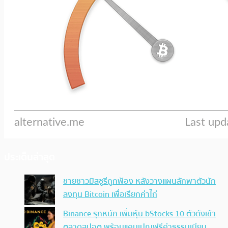
ประเด็นล่าสุด
ชายชาวมิสซูรีถูกฟ้อง หลังวางแผนลักพาตัวนัก
ลงทุน Bitcoin เพื่อเรียกค่าไถ่
Binance รุกหนัก เพิ่มหุ้น bStocks 10 ตัวดังเข้า
ตลาดสปอต พร้อมแคมเปญฟรีค่าธรรมเนียม