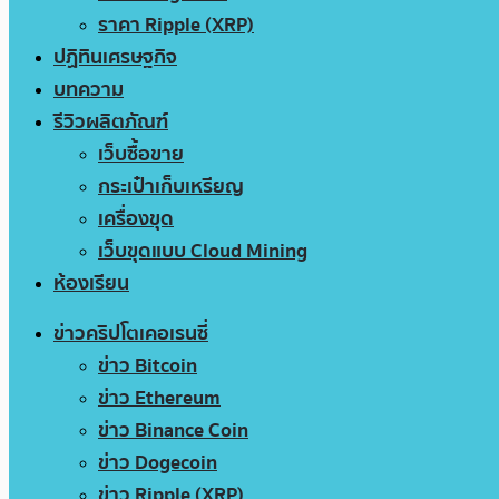
ราคา Ripple (XRP)
ปฏิทินเศรษฐกิจ
บทความ
รีวิวผลิตภัณฑ์
เว็บซื้อขาย
กระเป๋าเก็บเหรียญ
เครื่องขุด
เว็บขุดแบบ Cloud Mining
ห้องเรียน
ข่าวคริปโตเคอเรนซี่
ข่าว Bitcoin
ข่าว Ethereum
ข่าว Binance Coin
ข่าว Dogecoin
ข่าว Ripple (XRP)