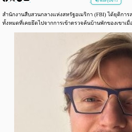
ฟังสรุปข่าว
พร้อมเล่น
สำนักงานสืบสวนกลางแห่งสหรัฐอเมริกา (FBI) ได้ยุติการสอบ
ทั้งหมดที่เคยยึดไปจากการเข้าตรวจค้นบ้านพักของเขาเมื่อ