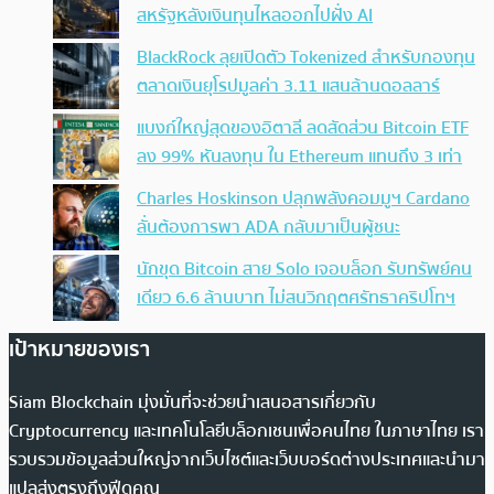
สหรัฐหลังเงินทุนไหลออกไปฝั่ง AI
BlackRock ลุยเปิดตัว Tokenized สำหรับกองทุน
ตลาดเงินยุโรปมูลค่า 3.11 แสนล้านดอลลาร์
แบงก์ใหญ่สุดของอิตาลี ลดสัดส่วน Bitcoin ETF
ลง 99% หันลงทุน ใน Ethereum แทนถึง 3 เท่า
Charles Hoskinson ปลุกพลังคอมมูฯ Cardano
ลั่นต้องการพา ADA กลับมาเป็นผู้ชนะ
นักขุด Bitcoin สาย Solo เจอบล็อก รับทรัพย์คน
เดียว 6.6 ล้านบาท ไม่สนวิกฤตศรัทธาคริปโทฯ
เป้าหมายของเรา
Siam Blockchain มุ่งมั่นที่จะช่วยนำเสนอสารเกี่ยวกับ
Cryptocurrency และเทคโนโลยีบล็อกเชนเพื่อคนไทย ในภาษาไทย เรา
รวบรวมข้อมูลส่วนใหญ่จากเว็บไซต์และเว็บบอร์ดต่างประเทศและนำมา
แปลส่งตรงถึงฟีดคุณ