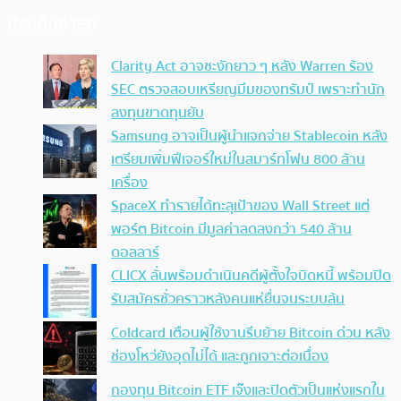
ประเด็นล่าสุด
Clarity Act อาจชะงักยาว ๆ หลัง Warren ร้อง
SEC ตรวจสอบเหรียญมีมของทรัมป์ เพราะทำนัก
ลงทุนขาดทุนยับ
Samsung อาจเป็นผู้นำแจกจ่าย Stablecoin หลัง
เตรียมเพิ่มฟีเจอร์ใหม่ในสมาร์ทโฟน 800 ล้าน
เครื่อง
SpaceX ทำรายได้ทะลุเป้าของ Wall Street แต่
พอร์ต Bitcoin มีมูลค่าลดลงกว่า 540 ล้าน
ดอลลาร์
CLICX ลั่นพร้อมดำเนินคดีผู้ตั้งใจบิดหนี้ พร้อมปิด
รับสมัครชั่วคราวหลังคนแห่ยื่นจนระบบล้น
Coldcard เตือนผู้ใช้งานรีบย้าย Bitcoin ด่วน หลัง
ช่องโหว่ยังอุดไม่ได้ และถูกเจาะต่อเนื่อง
กองทุน Bitcoin ETF เจ๊งและปิดตัวเป็นแห่งแรกใน