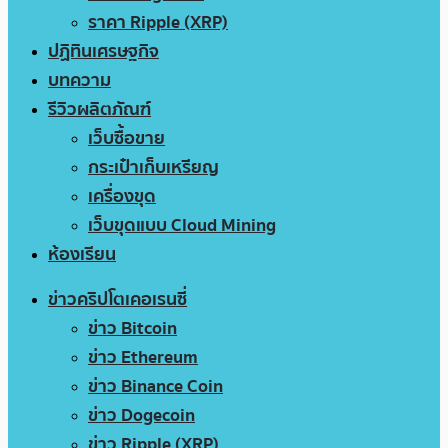
ราคา Ripple (XRP)
ปฏิทินเศรษฐกิจ
บทความ
รีวิวผลิตภัณฑ์
เว็บซื้อขาย
กระเป๋าเก็บเหรียญ
เครื่องขุด
เว็บขุดแบบ Cloud Mining
ห้องเรียน
ข่าวคริปโตเคอเรนซี่
ข่าว Bitcoin
ข่าว Ethereum
ข่าว Binance Coin
ข่าว Dogecoin
ข่าว Ripple (XRP)