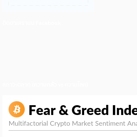
ติดตามเราบน Facebook
สภาวะตลาด (ความกลัว vs ความโลภ)