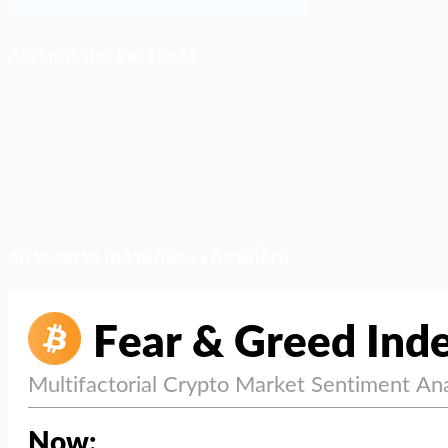
ติดตามเราบน Facebook
สภาวะตลาด (ความกลัว vs ความโลภ)