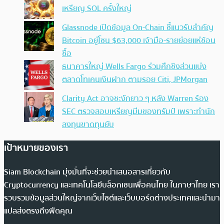
เหรียญ SOL ครั้งใหญ่
Glassnode เปิดข้อมูล On-Chain ชี้แนวรับสำคัญ
Bitcoin อยู่โซน $63,000 เจ้ามือ-รายย่อยแห่ช้อน
ซื้อ
ธนาคารใหญ่ Wells Fargo ร่วมศึกชิงส่วนแบ่ง
ตลาดโทเคนเงินฝาก ตามรอย Citi, JPMorgan
Clarity Act อาจชะงักยาว ๆ หลัง Warren ร้อง
SEC ตรวจสอบเหรียญมีมของทรัมป์ เพราะทำนัก
ลงทุนขาดทุนยับ
เป้าหมายของเรา
Siam Blockchain มุ่งมั่นที่จะช่วยนำเสนอสารเกี่ยวกับ
Cryptocurrency และเทคโนโลยีบล็อกเชนเพื่อคนไทย ในภาษาไทย เรา
รวบรวมข้อมูลส่วนใหญ่จากเว็บไซต์และเว็บบอร์ดต่างประเทศและนำมา
แปลส่งตรงถึงฟีดคุณ