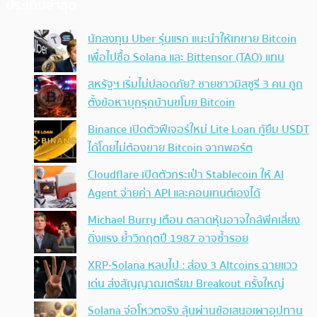
ประเด็นล่าสุด
นักลงทุน Uber รุ่นแรก แนะนำให้เทขาย Bitcoin
เพื่อไปซื้อ Solana และ Bittensor (TAO) แทน
สหรัฐฯ เริ่มไม่ปลอดภัย? ชายชาวมิสซูรี 3 คน ถูก
ตั้งข้อหาบุกรุกบ้านขโมย Bitcoin
Binance เปิดตัวฟีเจอร์ใหม่ Lite Loan กู้ยืม USDT
ได้โดยไม่ต้องขาย Bitcoin จากพอร์ต
Cloudflare เปิดตัวกระเป๋า Stablecoin ให้ AI
Agent จ่ายค่า API และคอนเทนต์เองได้
Michael Burry เตือน ตลาดหุ้นอาจใกล้พีคเสี่ยง
ดิ่งแรง ย้ำวิกฤตปี 1987 อาจซ้ำรอย
XRP-Solana หลบไป : ส่อง 3 Altcoins ฉายแวว
เด่น ส่งสัญญาณเตรียม Breakout ครั้งใหญ่
Solana จ่อโหวตจริง ลุ้นผ่านข้อเสนอเผาอุปทาน