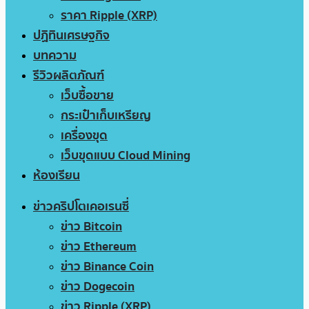
ราคา Ripple (XRP)
ปฏิทินเศรษฐกิจ
บทความ
รีวิวผลิตภัณฑ์
เว็บซื้อขาย
กระเป๋าเก็บเหรียญ
เครื่องขุด
เว็บขุดแบบ Cloud Mining
ห้องเรียน
ข่าวคริปโตเคอเรนซี่
ข่าว Bitcoin
ข่าว Ethereum
ข่าว Binance Coin
ข่าว Dogecoin
ข่าว Ripple (XRP)