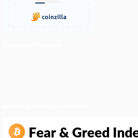
ติดตามเราบน Facebook
สภาวะตลาด (ความกลัว vs ความโลภ)