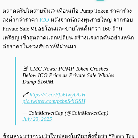
พร้อมเล่น
0:00
/
0:00
ตลาดคริปโตสายมีมสะเทือนเมื่อ Pump Token ราคาร่วง
ลงต่ำกว่าราคา
ICO
หลังจากนักลงทุนรายใหญ จากรอบ
Private Sale ทยอยโอนและขายโทเค็นกว่า 160 ล้าน
เหรียญ เข้าสู่ตลาดแลกเปลี่ยน สร้างแรงกดดันอย่างหนัก
ต่อราคาในช่วงสัปดาห์ที่ผ่านมา
🚨 CMC News: PUMP Token Crashes
Below ICO Price as Private Sale Whales
Dump $160M.
🔗
https://t.co/Pf56IwyDGH
pic.twitter.com/pzbnS4iGSH
— CoinMarketCap (@CoinMarketCap)
July 23, 2025
ข้อมูลระบุว่ากระเป๋าใหญ่สองใบที่ถูกตั้งชื่อว่า “Pump Top