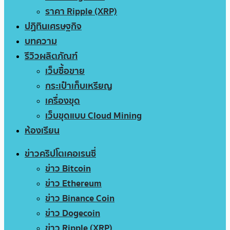
ราคา Ripple (XRP)
ปฏิทินเศรษฐกิจ
บทความ
รีวิวผลิตภัณฑ์
เว็บซื้อขาย
กระเป๋าเก็บเหรียญ
เครื่องขุด
เว็บขุดแบบ Cloud Mining
ห้องเรียน
ข่าวคริปโตเคอเรนซี่
ข่าว Bitcoin
ข่าว Ethereum
ข่าว Binance Coin
ข่าว Dogecoin
ข่าว Ripple (XRP)