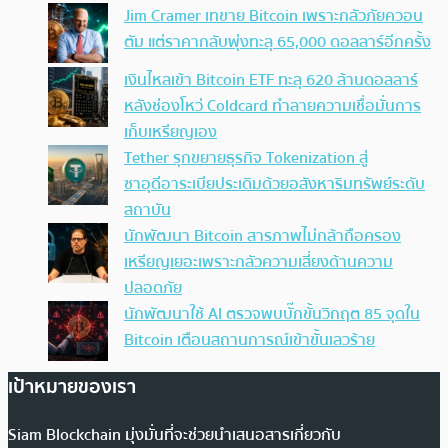
Jim Cramer เทขาย Bitcoin เพราะกลัวภัยควอน
ตัม แต่ราคากลับพุ่งทะลุ 65,000 ดอลลาร์อีกครั้ง
เงินไหลเข้า Bitcoin ETF ทะลุ 620 ล้านดอลลาร์
หลังช่องโหว่ Coldcard ทำลายความเชื่อมั่นการ
เก็บเหรียญเอง
Tether รุกขยายธุรกิจ Tokenization สู่
ซาอุดีอาระเบียประเดิมด้วยอสังหาริมทรัพย์ระดับ
สถาบัน
นักพัฒนา Bitcoin สารภาพไม่กล้าถือครอง
เหรียญเยอะเพราะกลัวความเสี่ยงด้านความ
ปลอดภัย
นักพัฒนาใช้ AI ตรวจพบบั๊กขั้นวิกฤต 85 จุดใน
Bitcoin เตือนสถานการณ์เข้าขั้นเลวร้าย
เป้าหมายของเรา
Siam Blockchain มุ่งมั่นที่จะช่วยนำเสนอสารเกี่ยวกับ