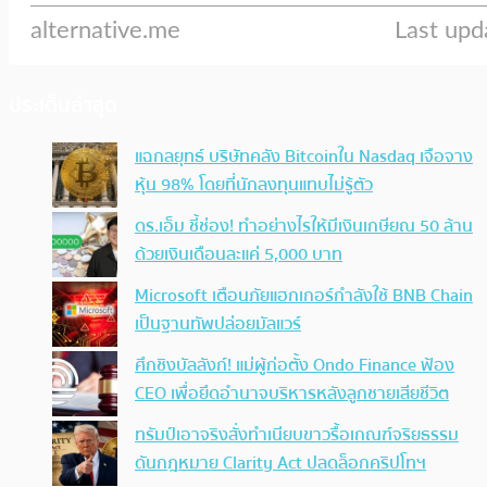
ประเด็นล่าสุด
แฉกลยุทธ์ บริษัทคลัง Bitcoinใน Nasdaq เจือจาง
หุ้น 98% โดยที่นักลงทุนแทบไม่รู้ตัว
ดร.เอ็ม ชี้ช่อง! ทำอย่างไรให้มีเงินเกษียณ 50 ล้าน
ด้วยเงินเดือนละแค่ 5,000 บาท
Microsoft เตือนภัยแฮกเกอร์กำลังใช้ BNB Chain
เป็นฐานทัพปล่อยมัลแวร์
ศึกชิงบัลลังก์! แม่ผู้ก่อตั้ง Ondo Finance ฟ้อง
CEO เพื่อยึดอำนาจบริหารหลังลูกชายเสียชีวิต
ทรัมป์เอาจริง สั่งทำเนียบขาวรื้อเกณฑ์จริยธรรม
ดันกฎหมาย Clarity Act ปลดล็อกคริปโทฯ