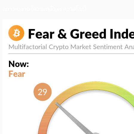
สภาวะตลาด (ความกลัว vs ความโลภ)