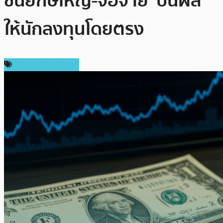
ชนยักษ์ใหญ่-จ่อจ่าย ‘ปันผล’
ให้นักลงทุนโดยตรง
ข่าวคริปโตเคอเรนซี่