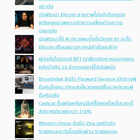
สถาบัน
นักพัฒนา Bitcoin สารภาพไม่กล้าถือครอง
เหรียญเยอะเพราะกลัวความเสี่ยงด้านความ
ปลอดภัย
นักพัฒนาใช้ AI ตรวจพบบั๊กขั้นวิกฤต 85 จุดใน
Bitcoin เตือนสถานการณ์เข้าขั้นเลวร้าย
ผู้ก่อตั้งโปรเจกต์ NFT ถูกฟ้องข้อหาหลอกลงทุน
หลังนำเงิน 10 ล้านดอลลาร์ไปเล่นพนัน
Broadridge จับมือ Payward Services เปิดทางผู้
ถือหุ้นโทเคน xStocksโหวตลงมติในการประชุมผู้
ถือหุ้นจริง
Cashcat ขึ้นแท่นเหรียญมีมที่โตแรงที่สุดในเวลานี้
สัปดาห์เดียวพุ่งกว่า 150%
Western Union จับมือ Visa ลุยเปิดตัว
Stablecard ดันโอนเงินผ่าน Stablecoin