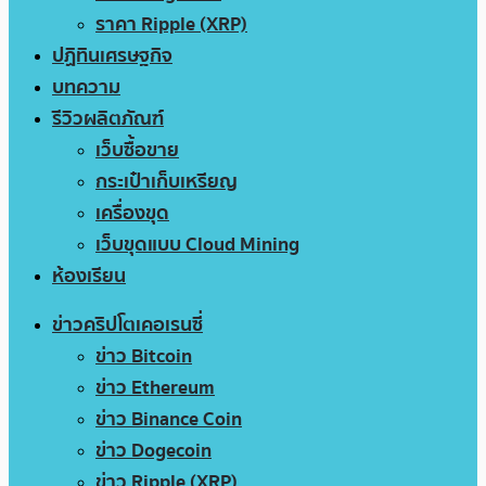
ราคา Ripple (XRP)
ปฏิทินเศรษฐกิจ
บทความ
รีวิวผลิตภัณฑ์
เว็บซื้อขาย
กระเป๋าเก็บเหรียญ
เครื่องขุด
เว็บขุดแบบ Cloud Mining
ห้องเรียน
ข่าวคริปโตเคอเรนซี่
ข่าว Bitcoin
ข่าว Ethereum
ข่าว Binance Coin
ข่าว Dogecoin
ข่าว Ripple (XRP)