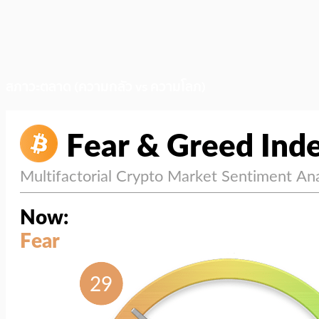
สภาวะตลาด (ความกลัว vs ความโลภ)