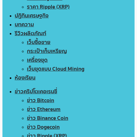
ราคา Ripple (XRP)
ปฏิทินเศรษฐกิจ
บทความ
รีวิวผลิตภัณฑ์
เว็บซื้อขาย
กระเป๋าเก็บเหรียญ
เครื่องขุด
เว็บขุดแบบ Cloud Mining
ห้องเรียน
ข่าวคริปโตเคอเรนซี่
ข่าว Bitcoin
ข่าว Ethereum
ข่าว Binance Coin
ข่าว Dogecoin
ข่าว Ripple (XRP)