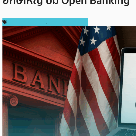
ยักษ์ใหญ่ ปม Open Banking
กฎหมายและรัฐบาล
,
ข่าวคริปโตเคอเรนซี่