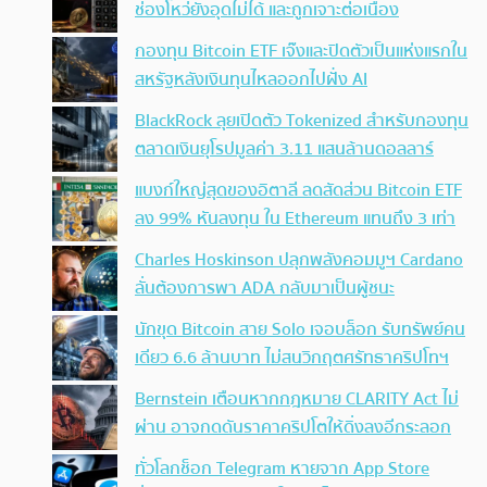
ช่องโหว่ยังอุดไม่ได้ และถูกเจาะต่อเนื่อง
กองทุน Bitcoin ETF เจ๊งและปิดตัวเป็นแห่งแรกใน
สหรัฐหลังเงินทุนไหลออกไปฝั่ง AI
BlackRock ลุยเปิดตัว Tokenized สำหรับกองทุน
ตลาดเงินยุโรปมูลค่า 3.11 แสนล้านดอลลาร์
แบงก์ใหญ่สุดของอิตาลี ลดสัดส่วน Bitcoin ETF
ลง 99% หันลงทุน ใน Ethereum แทนถึง 3 เท่า
Charles Hoskinson ปลุกพลังคอมมูฯ Cardano
ลั่นต้องการพา ADA กลับมาเป็นผู้ชนะ
นักขุด Bitcoin สาย Solo เจอบล็อก รับทรัพย์คน
เดียว 6.6 ล้านบาท ไม่สนวิกฤตศรัทธาคริปโทฯ
Bernstein เตือนหากกฎหมาย CLARITY Act ไม่
ผ่าน อาจกดดันราคาคริปโตให้ดิ่งลงอีกระลอก
ทั่วโลกช็อก Telegram หายจาก App Store