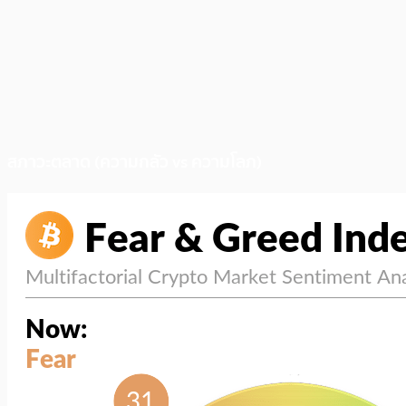
สภาวะตลาด (ความกลัว vs ความโลภ)