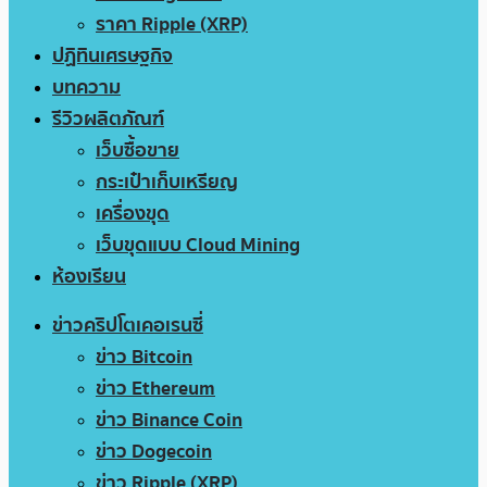
ราคา Ripple (XRP)
ปฏิทินเศรษฐกิจ
บทความ
รีวิวผลิตภัณฑ์
เว็บซื้อขาย
กระเป๋าเก็บเหรียญ
เครื่องขุด
เว็บขุดแบบ Cloud Mining
ห้องเรียน
ข่าวคริปโตเคอเรนซี่
ข่าว Bitcoin
ข่าว Ethereum
ข่าว Binance Coin
ข่าว Dogecoin
ข่าว Ripple (XRP)