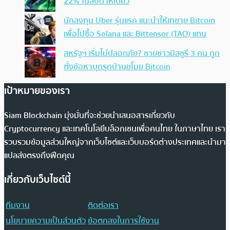
22% ในสัปดาห์เดียว
นักลงทุน Uber รุ่นแรก แนะนำให้เทขาย Bitcoin
เพื่อไปซื้อ Solana และ Bittensor (TAO) แทน
สหรัฐฯ เริ่มไม่ปลอดภัย? ชายชาวมิสซูรี 3 คน ถูก
ตั้งข้อหาบุกรุกบ้านขโมย Bitcoin
เป้าหมายของเรา
Siam Blockchain มุ่งมั่นที่จะช่วยนำเสนอสารเกี่ยวกับ
Cryptocurrency และเทคโนโลยีบล็อกเชนเพื่อคนไทย ในภาษาไทย เรา
รวบรวมข้อมูลส่วนใหญ่จากเว็บไซต์และเว็บบอร์ดต่างประเทศและนำมา
แปลส่งตรงถึงฟีดคุณ
เกี่ยวกับเว็บไซต์นี้
ทีมงาน
ติดต่อเรา
นโยบายความเป็นส่วนตัว
ข้อตกลงในการใช้งาน