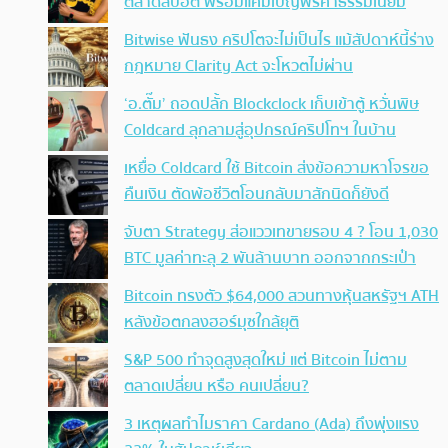
ตลาดสปอต พร้อมแคมเปญฟรีค่าธรรมเนียม
Bitwise ฟันธง คริปโตจะไม่เป็นไร แม้สัปดาห์นี้ร่าง
กฎหมาย Clarity Act จะโหวตไม่ผ่าน
‘อ.ตั๊ม’ ถอดปลั้ก Blockclock เก็บเข้าตู้ หวั่นพิษ
Coldcard ลุกลามสู่อุปกรณ์คริปโทฯ ในบ้าน
เหยื่อ Coldcard ใช้ Bitcoin ส่งข้อความหาโจรขอ
คืนเงิน ตัดพ้อชีวิตโอนกลับมาสักนิดก็ยังดี
จับตา Strategy ส่อแววเทขายรอบ 4 ? โอน 1,030
BTC มูลค่าทะลุ 2 พันล้านบาท ออกจากกระเป๋า
Bitcoin ทรงตัว $64,000 สวนทางหุ้นสหรัฐฯ ATH
หลังข้อตกลงฮอร์มุซใกล้ยุติ
S&P 500 ทำจุดสูงสุดใหม่ แต่ Bitcoin ไม่ตาม
ตลาดเปลี่ยน หรือ คนเปลี่ยน?
3 เหตุผลทำไมราคา Cardano (Ada) ถึงพุ่งแรง